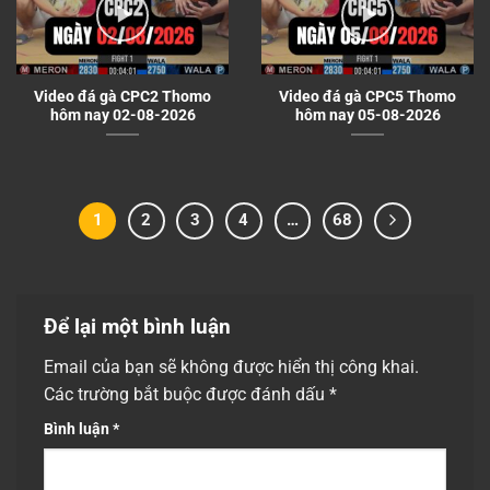
Video đá gà CPC2 Thomo
Video đá gà CPC5 Thomo
hôm nay 02-08-2026
hôm nay 05-08-2026
1
2
3
4
…
68
Để lại một bình luận
Email của bạn sẽ không được hiển thị công khai.
Các trường bắt buộc được đánh dấu
*
Bình luận
*