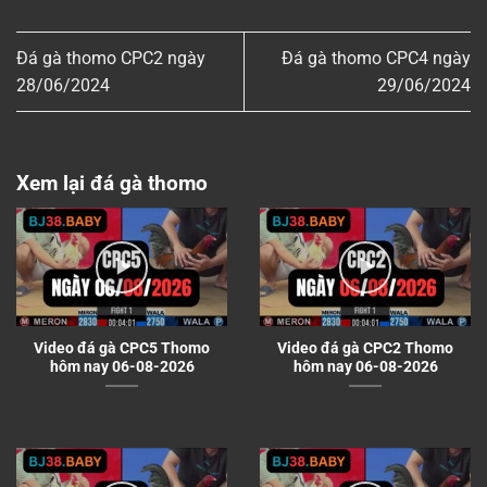
Đá gà thomo CPC2 ngày
Đá gà thomo CPC4 ngày
28/06/2024
29/06/2024
Xem lại đá gà thomo
Video đá gà CPC5 Thomo
Video đá gà CPC2 Thomo
hôm nay 06-08-2026
hôm nay 06-08-2026