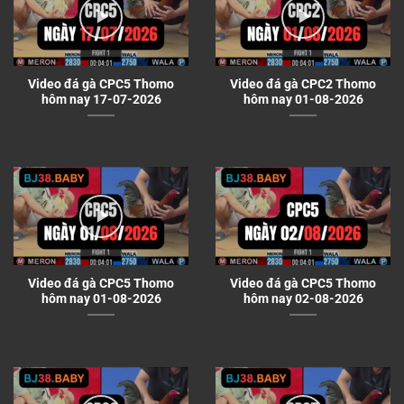
Video đá gà CPC5 Thomo
Video đá gà CPC2 Thomo
hôm nay 17-07-2026
hôm nay 01-08-2026
Video đá gà CPC5 Thomo
Video đá gà CPC5 Thomo
hôm nay 01-08-2026
hôm nay 02-08-2026