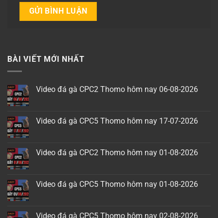
BÀI VIẾT MỚI NHẤT
Video đá gà CPC2 Thomo hôm nay 06-08-2026
Video đá gà CPC5 Thomo hôm nay 17-07-2026
Video đá gà CPC2 Thomo hôm nay 01-08-2026
Video đá gà CPC5 Thomo hôm nay 01-08-2026
Video đá gà CPC5 Thomo hôm nay 02-08-2026