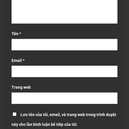
Tên
*
Email
*
Trang web
Lưu tên của tôi, email, và trang web trong trình duyệt
này cho lần bình luận kế tiếp của tôi.