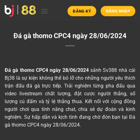
Chuyển
đến
ĐĂNG KÝ
ĐĂNG NHẬP
nội
dung
Đá gà thomo CPC4 ngày 28/06/2024
Đá gà thomo CPC4 ngày 28/06/2024
sảnh
Sv388
nhà cái
Bj38
là sự kiện không thể bỏ lỡ cho những người yêu thích
trận đấu đá gà trực tiếp. Trải nghiệm từng pha đấu qua
video livestream
chất lượng, đặt cược người thắng, số
lượng cú đấm và tỷ lệ thắng thua. Kết nối với cộng đồng
người chơi qua tính năng chat, chia sẻ dự đoán và kinh
nghiệm. Sự hấp dẫn và kịch tính đang chờ đón bạn tại Đá
gà thomo CPC4 ngày 28/06/2024.