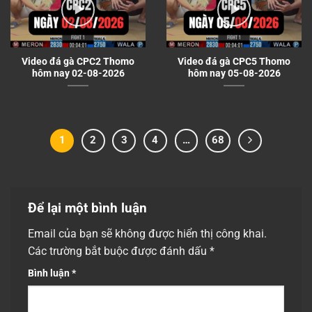
Video đá gà CPC2 Thomo
Video đá gà CPC5 Thomo
hôm nay 02-08-2026
hôm nay 05-08-2026
1
2
3
4
…
68
Để lại một bình luận
Email của bạn sẽ không được hiển thị công khai.
Các trường bắt buộc được đánh dấu
*
Bình luận
*