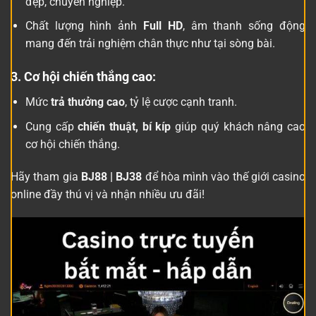
đẹp, chuyên nghiệp.
Chất lượng hình ảnh
Full HD
, âm thanh sống động
mang đến trải nghiệm chân thực như tại sòng bài.
3. Cơ hội chiến thắng cao:
Mức
trả thưởng cao
, tỷ lệ cược cạnh tranh.
Cung cấp
chiến thuật, bí kíp
giúp quý khách nâng cao
cơ hội chiến thắng.
Hãy tham gia
BJ88 |
BJ38
để hòa mình vào thế giới casino
online đầy thú vị và nhận nhiều ưu đãi!