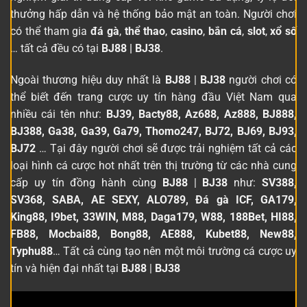
thưởng hấp dẫn và hệ thống bảo mật an toàn. Người chơi
có thể tham gia
đá gà
,
thể thao
,
casino
,
bắn cá
,
slot
,
xổ số
… tất cả đều có tại
BJ88 |
BJ38
.
Ngoài thương hiệu duy nhất là
BJ88
|
BJ38
người chơi có
thể biết đến trang cược uy tín hàng đầu Việt Nam qua
nhiều cái tên như:
BJ39, Bacty88, Az688, Az888, BJ888,
BJ388, Ga38, Ga39, Ga79, Thomo247, BJ72, BJ69, BJ93,
BJ72
… Tại đây người chơi sẽ được trải nghiệm tất cả các
loại hình cá cược hot nhất trên thị trường từ các nhà cung
cấp uy tín đồng hành cùng
BJ88
|
BJ38
như:
SV388,
SV368, SABA, AE SEXY, ALO789, Đá gà ICF, GA179,
King88, I9bet, 33WIN, M88, Daga179, W88, 188Bet, HI88,
FB88, Mocbai88, Bong88, AE888, Kubet88, New88,
Typhu88
… Tất cả cùng tạo nên một môi trường cá cược uy
tín và hiện đại nhất tại
BJ88
|
BJ38