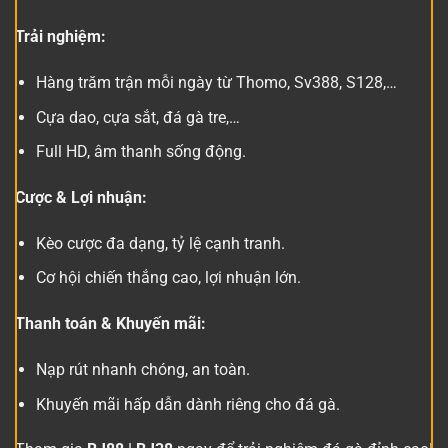
Trải nghiệm:
Hàng trăm trận mỗi ngày từ Thomo, Sv388, S128,…
Cựa dao, cựa sắt, đá gà tre,…
Full HD, âm thanh sống động.
Cược & Lợi nhuận:
Kèo cược đa dạng, tỷ lệ cạnh tranh.
Cơ hội chiến thắng cao, lợi nhuận lớn.
Thanh toán & Khuyến mãi:
Nạp rút nhanh chóng, an toàn.
Khuyến mãi hấp dẫn dành riêng cho đá gà.