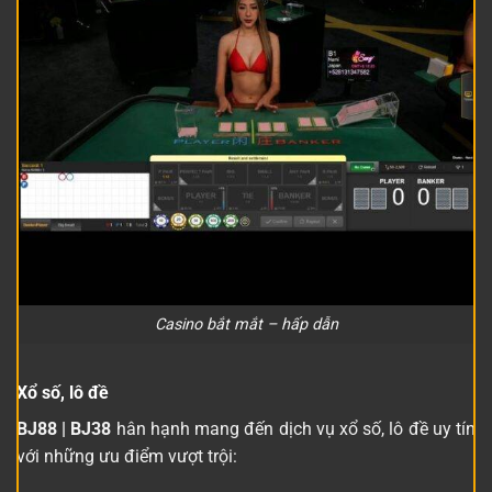
Casino bắt mắt – hấp dẫn
Xổ số, lô đề
BJ88 |
BJ38
hân hạnh mang đến dịch vụ xổ số, lô đề uy tín
với những ưu điểm vượt trội: