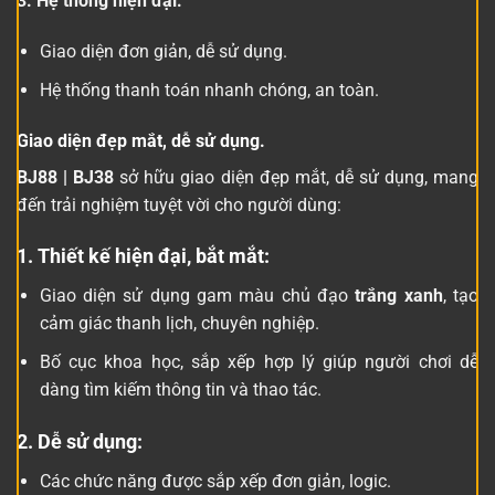
3. Hệ thống hiện đại:
Giao diện đơn giản, dễ sử dụng.
Hệ thống thanh toán nhanh chóng, an toàn.
Giao diện đẹp mắt, dễ sử dụng.
BJ88 |
BJ38
sở hữu giao diện đẹp mắt, dễ sử dụng, mang
đến trải nghiệm tuyệt vời cho người dùng:
1. Thiết kế hiện đại, bắt mắt:
Giao diện sử dụng gam màu chủ đạo
trắng xanh
, tạo
cảm giác thanh lịch, chuyên nghiệp.
Bố cục khoa học, sắp xếp hợp lý giúp người chơi dễ
dàng tìm kiếm thông tin và thao tác.
2. Dễ sử dụng:
Các chức năng được sắp xếp đơn giản, logic.