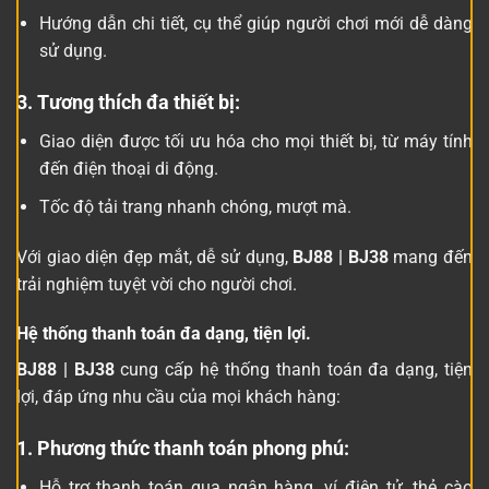
Hướng dẫn chi tiết, cụ thể giúp người chơi mới dễ dàng
sử dụng.
3. Tương thích đa thiết bị:
Giao diện được tối ưu hóa cho mọi thiết bị, từ máy tính
đến điện thoại di động.
Tốc độ tải trang nhanh chóng, mượt mà.
Với giao diện đẹp mắt, dễ sử dụng,
BJ88 |
BJ38
mang đến
trải nghiệm tuyệt vời cho người chơi.
Hệ thống thanh toán đa dạng, tiện lợi.
BJ88 |
BJ38
cung cấp hệ thống thanh toán đa dạng, tiện
lợi, đáp ứng nhu cầu của mọi khách hàng:
1. Phương thức thanh toán phong phú:
Hỗ trợ thanh toán qua ngân hàng, ví điện tử, thẻ cào