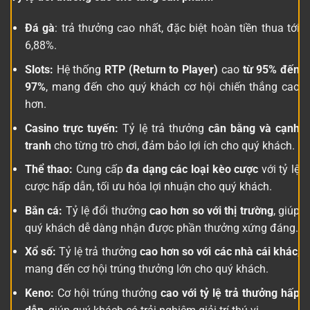
Đá gà
: trả thưởng cao nhất, đặc biệt hoàn tiền thua tới
6,88%.
Slots:
Hệ thống
RTP (Return to Player)
cao
từ 95% đến
97%
, mang đến cho quý khách cơ hội chiến thắng cao
hơn.
Casino trực tuyến:
Tỷ lệ trả thưởng
cân bằng và cạnh
tranh
cho từng trò chơi, đảm bảo lợi ích cho quý khách.
Thể thao:
Cung cấp
đa dạng các loại kèo cược
với tỷ lệ
cược hấp dẫn, tối ưu hóa lợi nhuận cho quý khách.
Bắn cá:
Tỷ lệ đổi thưởng
cao hơn so với thị trường
, giúp
quý khách dễ dàng nhận được phần thưởng xứng đáng.
Xổ số:
Tỷ lệ trả thưởng
cao hơn so với các nhà cái khác
,
mang đến cơ hội trúng thưởng lớn cho quý khách.
Keno:
Cơ hội trúng thưởng
cao với tỷ lệ trả thưởng hấp