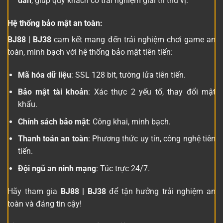
dẫn
, giúp quý khách có trải nghiệm giải trí thú vị.
Hệ thống bảo mật an toàn:
BJ88 |
BJ38
cam kết mang đến trải nghiệm chơi game an
toàn, minh bạch với hệ thống bảo mật tiên tiến:
Mã hóa dữ liệu
: SSL 128 bit, tường lửa tiên tiến.
Bảo mật tài khoản
: Xác thực 2 yếu tố, thay đổi mật
khẩu.
Chính sách bảo mật
: Công khai, minh bạch.
Thanh toán an toàn
: Phương thức uy tín, công nghệ tiên
tiến.
Đội ngũ an ninh mạng
: Túc trực 24/7.
Hãy tham gia
BJ88 |
BJ38
để tận hưởng trải nghiệm an
toàn và đáng tin cậy!