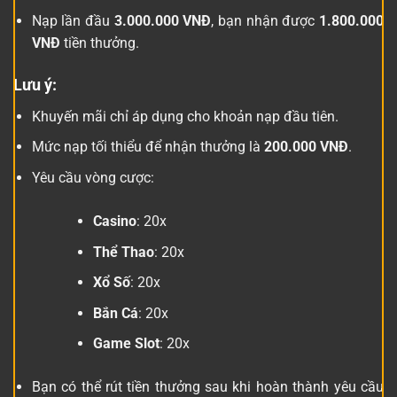
Nạp lần đầu
3.000.000 VNĐ
, bạn nhận được
1.800.000
VNĐ
tiền thưởng.
Lưu ý:
Khuyến mãi chỉ áp dụng cho khoản nạp đầu tiên.
Mức nạp tối thiểu để nhận thưởng là
200.000 VNĐ
.
Yêu cầu vòng cược:
Casino
: 20x
Thể Thao
: 20x
Xổ Số
: 20x
Bắn Cá
: 20x
Game Slot
: 20x
Bạn có thể rút tiền thưởng sau khi hoàn thành yêu cầu