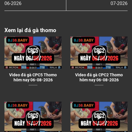
06-2026
07-2026
Xem lại đá gà thomo
Video đá gà CPC5 Thomo
Video đá gà CPC2 Thomo
hôm nay 06-08-2026
hôm nay 06-08-2026