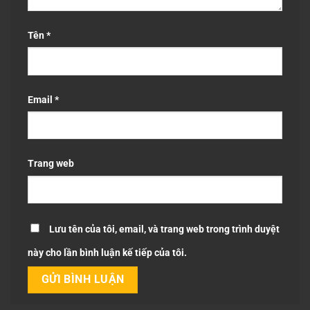
Tên
*
Email
*
Trang web
Lưu tên của tôi, email, và trang web trong trình duyệt
này cho lần bình luận kế tiếp của tôi.