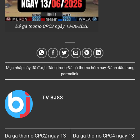
Đá gà thomo CPC3 ngày 13-06-2026
Mục nhập này đã được đăng trong
Đá gà thomo hôm nay
. Đánh dấu trang
permalink
.
TV BJ88
Đá gà thomo CPC2 ngày 13-
Đá gà thomo CPC4 ngày 13-