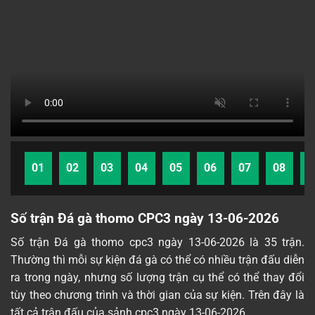
01
02
03
04
05
06
07
08
0
Số trận Đá gà thomo CPC3 ngày 13-06-2026
Số trận Đá gà thomo cpc3 ngày 13-06-2026 là 35 trận.
Thường thì mỗi sự kiện đá gà có thể có nhiều trận đấu diễn
ra trong ngày, nhưng số lượng trận cụ thể có thể thay đổi
tùy theo chương trình và thời gian của sự kiện. Trên đây là
tất cả trận đấu của sảnh cpc3 ngày 13-06-2026.