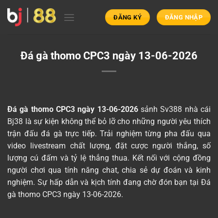
Chuyển
đến
ĐĂNG KÝ
ĐĂNG NHẬP
nội
dung
Đá gà thomo CPC3 ngày 13-06-2026
Đá gà thomo CPC3 ngày 13-06-2026
sảnh
Sv388
nhà cái
Bj38
là sự kiện không thể bỏ lỡ cho những người yêu thích
trận đấu đá gà trực tiếp. Trải nghiệm từng pha đấu qua
video livestream
chất lượng, đặt cược người thắng, số
lượng cú đấm và tỷ lệ thắng thua. Kết nối với cộng đồng
người chơi qua tính năng chat, chia sẻ dự đoán và kinh
nghiệm. Sự hấp dẫn và kịch tính đang chờ đón bạn tại Đá
gà thomo CPC3 ngày 13-06-2026.