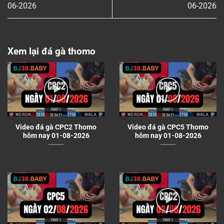
06-2026
06-2026
Xem lại đá gà thomo
Video đá gà CPC2 Thomo
Video đá gà CPC5 Thomo
hôm nay 01-08-2026
hôm nay 01-08-2026