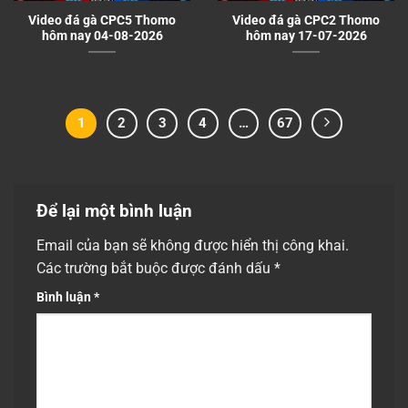
Video đá gà CPC5 Thomo
Video đá gà CPC2 Thomo
hôm nay 04-08-2026
hôm nay 17-07-2026
1
2
3
4
…
67
Để lại một bình luận
Email của bạn sẽ không được hiển thị công khai.
Các trường bắt buộc được đánh dấu
*
Bình luận
*