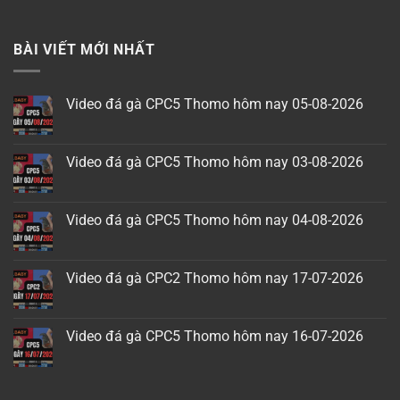
BÀI VIẾT MỚI NHẤT
Video đá gà CPC5 Thomo hôm nay 05-08-2026
Video đá gà CPC5 Thomo hôm nay 03-08-2026
Video đá gà CPC5 Thomo hôm nay 04-08-2026
Video đá gà CPC2 Thomo hôm nay 17-07-2026
Video đá gà CPC5 Thomo hôm nay 16-07-2026