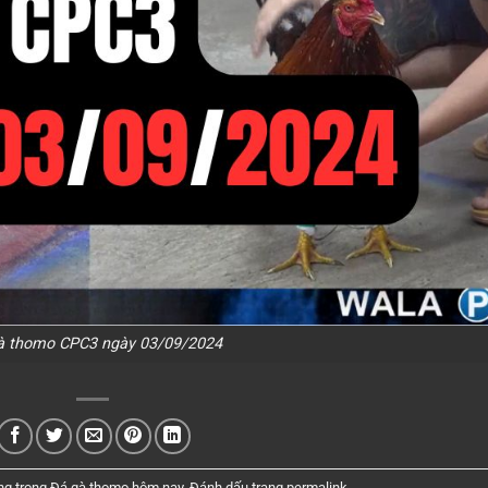
à thomo CPC3 ngày 03/09/2024
ng trong
Đá gà thomo hôm nay
. Đánh dấu trang
permalink
.