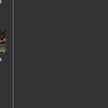
2
y
5
y