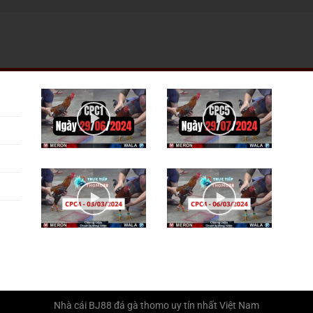
Nhà cái BJ88 đá gà thomo uy tín nhất Việt Nam