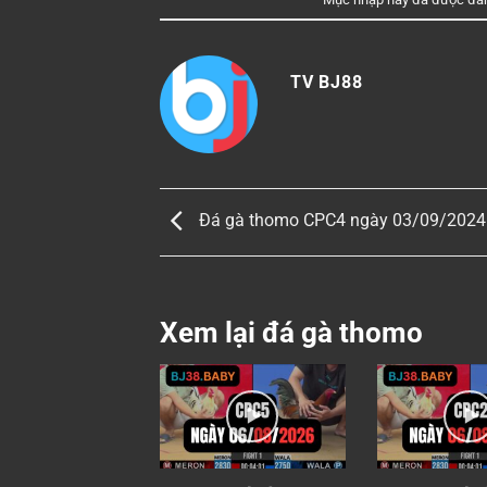
TV BJ88
Đá gà thomo CPC4 ngày 03/09/2024
Xem lại đá gà thomo