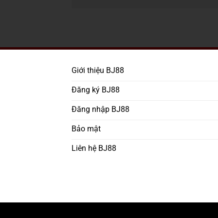
Giới thiệu BJ88
Đăng ký BJ88
Đăng nhập BJ88
Bảo mật
Liên hệ BJ88