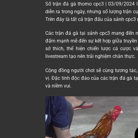
Số trận đá gà thomo cpc3 | 03/09/2024 là
diễn ra trong ngày, nhưng số lượng trận cụ
Trên đây là tất cả trận đấu của sảnh cpc
Các trận đá gà tại sảnh cpc3 mang đến n
đấm mạnh mẽ đến sự kết hợp giữa truyền t
sở thích, thể hiện chiến lược cá cược 
livestream tạo nên trải nghiệm chân thực.
Cộng đồng người chơi sẽ cùng tương tác, 
vị. Đặc tính độc đáo của các trận đá gà 
và niềm vui.