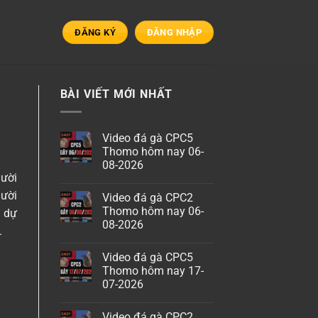
ĐĂNG KÝ
ĐĂNG NHẬP
BÀI VIẾT MỚI NHẤT
Video đá gà CPC5
Thomo hôm nay 06-
08-2026
gười
gười
Video đá gà CPC2
Thomo hôm nay 06-
ẻ dự
08-2026
.
Video đá gà CPC5
Thomo hôm nay 17-
07-2026
Video đá gà CPC2