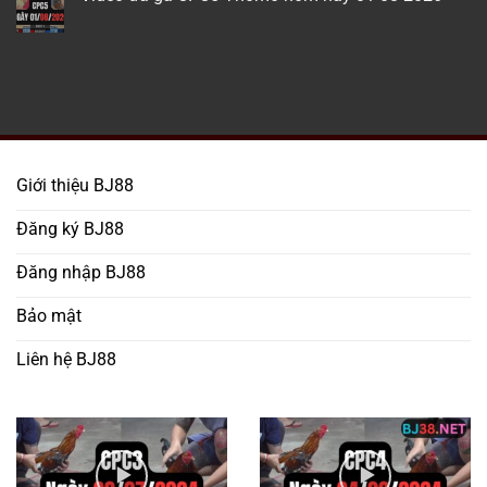
Giới thiệu BJ88
Đăng ký BJ88
Đăng nhập BJ88
Bảo mật
Liên hệ BJ88