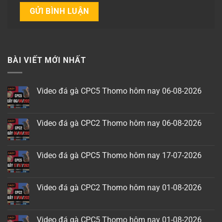
BÀI VIẾT MỚI NHẤT
Video đá gà CPC5 Thomo hôm nay 06-08-2026
Video đá gà CPC2 Thomo hôm nay 06-08-2026
Video đá gà CPC5 Thomo hôm nay 17-07-2026
Video đá gà CPC2 Thomo hôm nay 01-08-2026
Video đá gà CPC5 Thomo hôm nay 01-08-2026