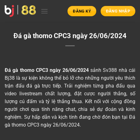
Chuyển
đến
ĐĂNG KÝ
ĐĂNG NHẬP
nội
dung
Đá gà thomo CPC3 ngày 26/06/2024
Đá gà thomo CPC3 ngày 26/06/2024
sảnh
Sv388
nhà cái
Bj38
là sự kiện không thể bỏ lỡ cho những người yêu thích
trận đấu đá gà trực tiếp. Trải nghiệm từng pha đấu qua
video livestream
chất lượng, đặt cược người thắng, số
lượng cú đấm và tỷ lệ thắng thua. Kết nối với cộng đồng
người chơi qua tính năng chat, chia sẻ dự đoán và kinh
nghiệm. Sự hấp dẫn và kịch tính đang chờ đón bạn tại Đá
gà thomo CPC3 ngày 26/06/2024.