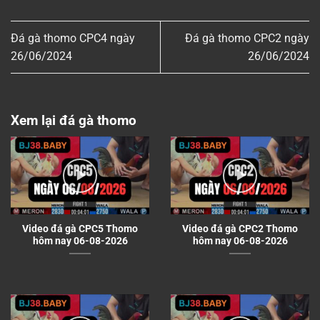
Đá gà thomo CPC4 ngày
Đá gà thomo CPC2 ngày
26/06/2024
26/06/2024
Xem lại đá gà thomo
Video đá gà CPC5 Thomo
Video đá gà CPC2 Thomo
hôm nay 06-08-2026
hôm nay 06-08-2026