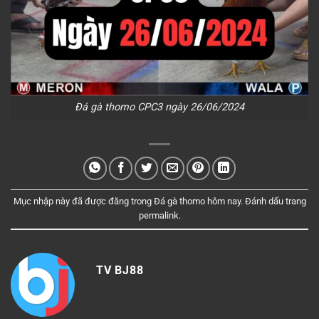
Đá gà thomo CPC3 ngày 26/06/2024
Mục nhập này đã được đăng trong
Đá gà thomo hôm nay
. Đánh dấu trang
permalink
.
TV BJ88