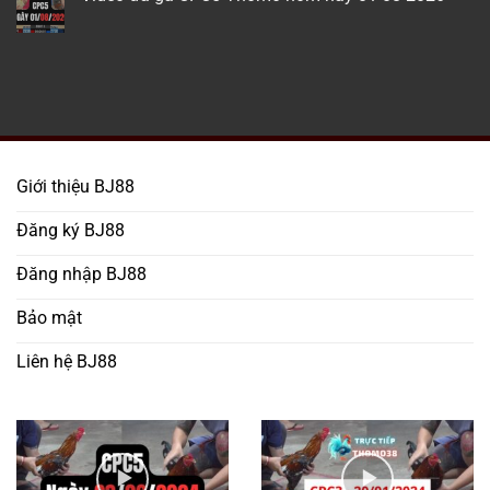
Giới thiệu BJ88
Đăng ký BJ88
Đăng nhập BJ88
Bảo mật
Liên hệ BJ88