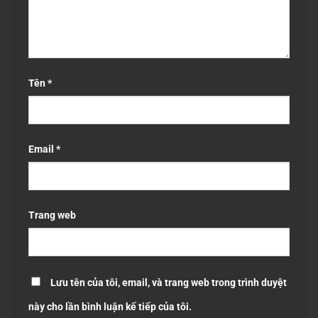
Tên
*
Email
*
Trang web
Lưu tên của tôi, email, và trang web trong trình duyệt
này cho lần bình luận kế tiếp của tôi.