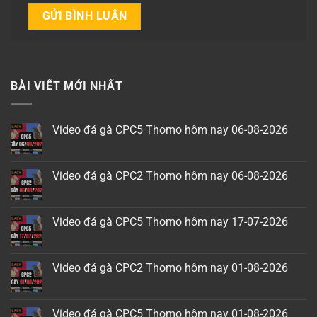
BÀI VIẾT MỚI NHẤT
Video đá gà CPC5 Thomo hôm nay 06-08-2026
Video đá gà CPC2 Thomo hôm nay 06-08-2026
Video đá gà CPC5 Thomo hôm nay 17-07-2026
Video đá gà CPC2 Thomo hôm nay 01-08-2026
Video đá gà CPC5 Thomo hôm nay 01-08-2026