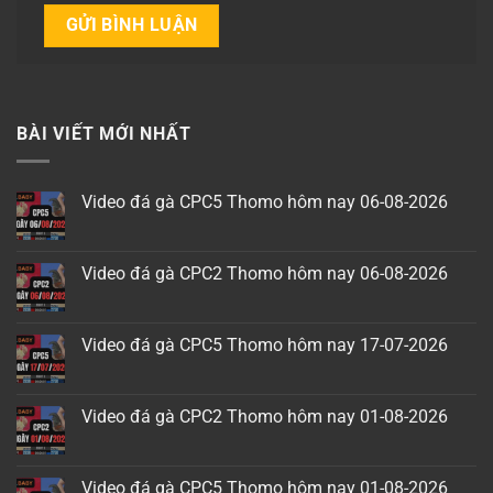
BÀI VIẾT MỚI NHẤT
Video đá gà CPC5 Thomo hôm nay 06-08-2026
Video đá gà CPC2 Thomo hôm nay 06-08-2026
Video đá gà CPC5 Thomo hôm nay 17-07-2026
Video đá gà CPC2 Thomo hôm nay 01-08-2026
Video đá gà CPC5 Thomo hôm nay 01-08-2026