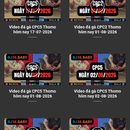
Video đá gà CPC5 Thomo
Video đá gà CPC2 Thomo
hôm nay 17-07-2026
hôm nay 01-08-2026
Video đá gà CPC5 Thomo
Video đá gà CPC5 Thomo
hôm nay 01-08-2026
hôm nay 02-08-2026