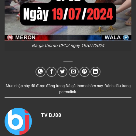
Đá gà thomo CPC2 ngày 19/07/2024
Mục nhập này đã được đăng trong
Đá gà thomo hôm nay
. Đánh dấu trang
permalink
.
TV BJ88