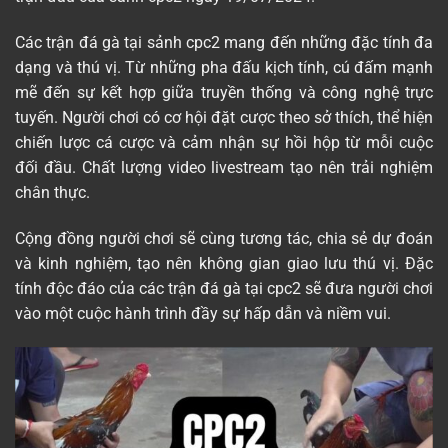
Các trận đá gà tại sảnh cpc2 mang đến những đặc tính đa
dạng và thú vị. Từ những pha đấu kịch tính, cú đấm mạnh
mẽ đến sự kết hợp giữa truyền thống và công nghệ trực
tuyến. Người chơi có cơ hội đặt cược theo sở thích, thể hiện
chiến lược cá cược và cảm nhận sự hồi hộp từ mỗi cuộc
đối đầu. Chất lượng video livestream tạo nên trải nghiệm
chân thực.
Cộng đồng người chơi sẽ cùng tương tác, chia sẻ dự đoán
và kinh nghiệm, tạo nên không gian giao lưu thú vị. Đặc
tính độc đáo của các trận đá gà tại cpc2 sẽ đưa người chơi
vào một cuộc hành trình đầy sự hấp dẫn và niềm vui.