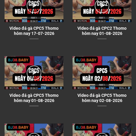
Video đá gà CPC5 Thomo
Video đá gà CPC2 Thomo
hôm nay 17-07-2026
hôm nay 01-08-2026
Video đá gà CPC5 Thomo
Video đá gà CPC5 Thomo
hôm nay 01-08-2026
hôm nay 02-08-2026