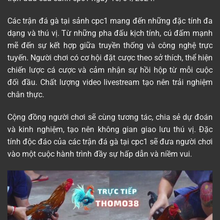
Các trận đá gà tại sảnh cpc1 mang đến những đặc tính đa
dạng và thú vị. Từ những pha đấu kịch tính, cú đấm mạnh
mẽ đến sự kết hợp giữa truyền thống và công nghệ trực
tuyến. Người chơi có cơ hội đặt cược theo sở thích, thể hiện
chiến lược cá cược và cảm nhận sự hồi hộp từ mỗi cuộc
đối đầu. Chất lượng video livestream tạo nên trải nghiệm
chân thực.
Cộng đồng người chơi sẽ cùng tương tác, chia sẻ dự đoán
và kinh nghiệm, tạo nên không gian giao lưu thú vị. Đặc
tính độc đáo của các trận đá gà tại cpc1 sẽ đưa người chơi
vào một cuộc hành trình đầy sự hấp dẫn và niềm vui.