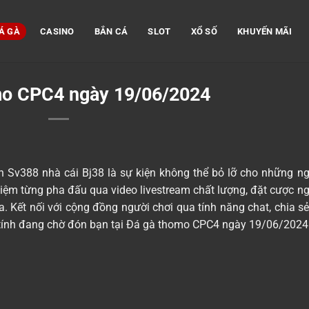
Á GÀ
CASINO
BẮN CÁ
SLOT
XỔ SỐ
KHUYẾN MÃI
mo CPC4 ngày 19/06/2024
h
Sv388
nhà cái
Bj38
là sự kiện không thể bỏ lỡ cho những n
nghiệm từng pha đấu qua
video livestream
chất lượng, đặt cược n
a. Kết nối với cộng đồng người chơi qua tính năng chat, chia s
 tính đang chờ đón bạn tại Đá gà thomo CPC4 ngày 19/06/2024