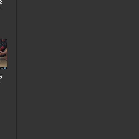
2
y
5
y