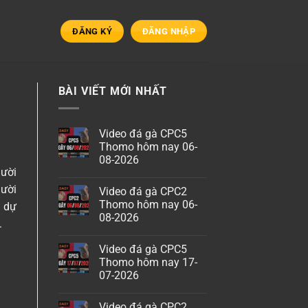
ĐĂNG KÝ
ĐĂNG NHẬP
BÀI VIẾT MỚI NHẤT
Video đá gà CPC5
Thomo hôm nay 06-
08-2026
gười
gười
Video đá gà CPC2
Thomo hôm nay 06-
ẻ dự
08-2026
.
Video đá gà CPC5
Thomo hôm nay 17-
07-2026
Video đá gà CPC2