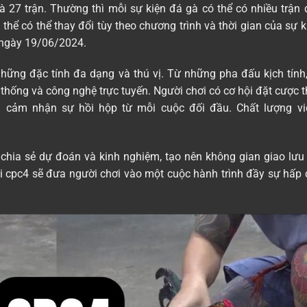
 27 trận. Thường thì mỗi sự kiện đá gà có thể có nhiều trận
 thể có thể thay đổi tùy theo chương trình và thời gian của sự k
4 ngày 19/06/2024.
hững đặc tính đa dạng và thú vị. Từ những pha đấu kịch tính
hống và công nghệ trực tuyến. Người chơi có cơ hội đặt cược 
và cảm nhận sự hồi hộp từ mỗi cuộc đối đầu. Chất lượng vi
chia sẻ dự đoán và kinh nghiệm, tạo nên không gian giao lưu
tại cpc4 sẽ đưa người chơi vào một cuộc hành trình đầy sự hấp