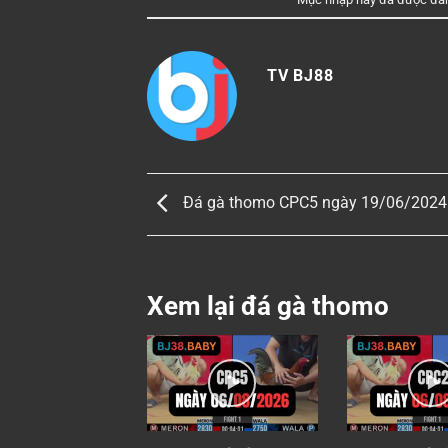
TV BJ88
Đá gà thomo CPC5 ngày 19/06/2024
Xem lại đá gà thomo