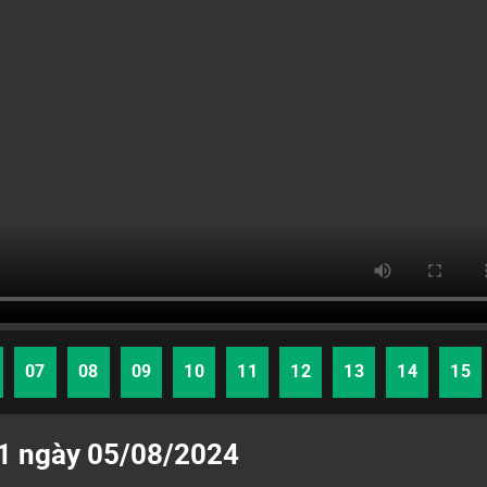
07
08
09
10
11
12
13
14
15
1 ngày 05/08/2024