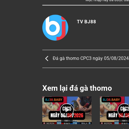
TV BJ88
Đá gà thomo CPC3 ngày 05/08/2024
Xem lại đá gà thomo