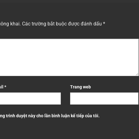
công khai.
Các trường bắt buộc được đánh dấu
*
il
*
Trang web
ng trình duyệt này cho lần bình luận kế tiếp của tôi.