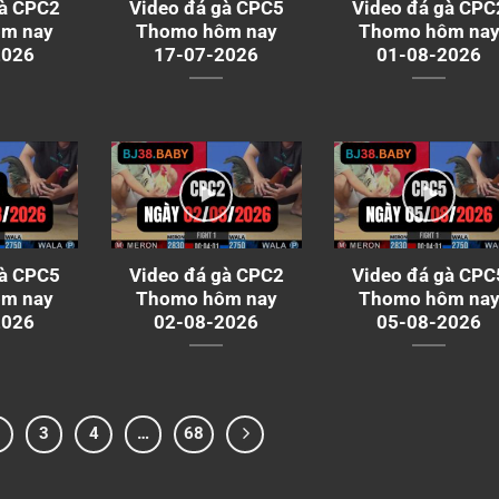
gà CPC2
Video đá gà CPC5
Video đá gà CPC
m nay
Thomo hôm nay
Thomo hôm na
2026
17-07-2026
01-08-2026
gà CPC5
Video đá gà CPC2
Video đá gà CPC
m nay
Thomo hôm nay
Thomo hôm na
2026
02-08-2026
05-08-2026
3
4
…
68