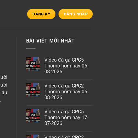
ĐĂNG KÝ
ĐĂNG NHẬP
BÀI VIẾT MỚI NHẤT
Video đá gà CPC5
Thomo hôm nay 06-
08-2026
gười
gười
Video đá gà CPC2
Thomo hôm nay 06-
ẻ dự
08-2026
.
Video đá gà CPC5
Thomo hôm nay 17-
07-2026
Video đá gà CPC2