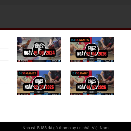
Nhà cái BJ88 đá gà thomo uy tín nhất Việt Nam