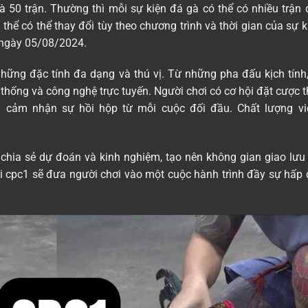
 50 trận. Thường thì mỗi sự kiện đá gà có thể có nhiều trận
 thể có thể thay đổi tùy theo chương trình và thời gian của sự k
1 ngày 05/08/2024.
hững đặc tính đa dạng và thú vị. Từ những pha đấu kịch tính
hống và công nghệ trực tuyến. Người chơi có cơ hội đặt cược 
và cảm nhận sự hồi hộp từ mỗi cuộc đối đầu. Chất lượng vi
chia sẻ dự đoán và kinh nghiệm, tạo nên không gian giao lưu
tại cpc1 sẽ đưa người chơi vào một cuộc hành trình đầy sự hấp