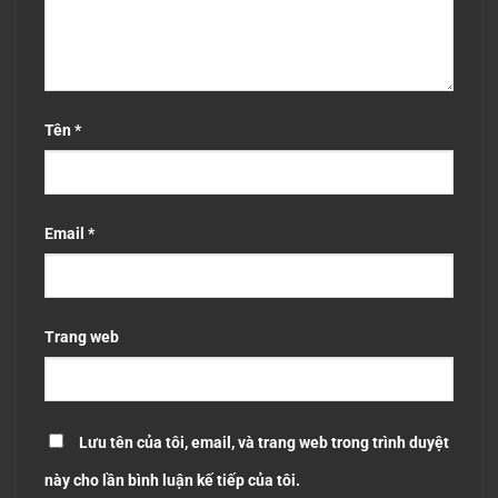
Tên
*
Email
*
Trang web
Lưu tên của tôi, email, và trang web trong trình duyệt
này cho lần bình luận kế tiếp của tôi.