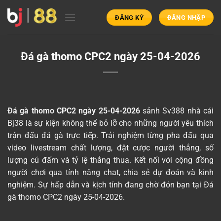
Chuyển
đến
ĐĂNG KÝ
ĐĂNG NHẬP
nội
dung
Đá gà thomo CPC2 ngày 25-04-2026
Đá gà thomo CPC2 ngày 25-04-2026
sảnh
Sv388
nhà cái
Bj38
là sự kiện không thể bỏ lỡ cho những người yêu thích
trận đấu đá gà trực tiếp. Trải nghiệm từng pha đấu qua
video livestream
chất lượng, đặt cược người thắng, số
lượng cú đấm và tỷ lệ thắng thua. Kết nối với cộng đồng
người chơi qua tính năng chat, chia sẻ dự đoán và kinh
nghiệm. Sự hấp dẫn và kịch tính đang chờ đón bạn tại Đá
gà thomo CPC2 ngày 25-04-2026.