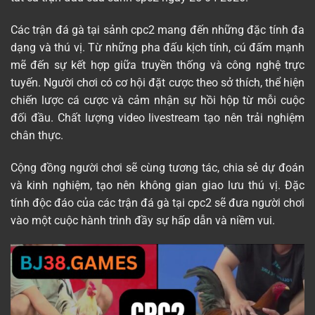
Các trận đá gà tại sảnh cpc2 mang đến những đặc tính đa
dạng và thú vị. Từ những pha đấu kịch tính, cú đấm mạnh
mẽ đến sự kết hợp giữa truyền thống và công nghệ trực
tuyến. Người chơi có cơ hội đặt cược theo sở thích, thể hiện
chiến lược cá cược và cảm nhận sự hồi hộp từ mỗi cuộc
đối đầu. Chất lượng video livestream tạo nên trải nghiệm
chân thực.
Cộng đồng người chơi sẽ cùng tương tác, chia sẻ dự đoán
và kinh nghiệm, tạo nên không gian giao lưu thú vị. Đặc
tính độc đáo của các trận đá gà tại cpc2 sẽ đưa người chơi
vào một cuộc hành trình đầy sự hấp dẫn và niềm vui.