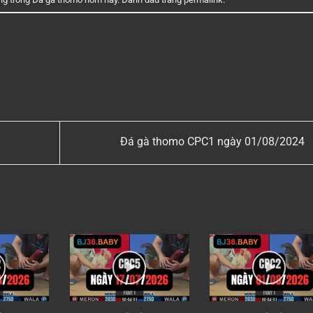
Đá gà thomo CPC1 ngày 01/08/2024