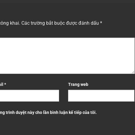
công khai.
Các trường bắt buộc được đánh dấu
*
il
*
Trang web
ng trình duyệt này cho lần bình luận kế tiếp của tôi.