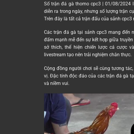
Số trận đá gà thomo cpc3 | 01/08/2024 là
diễn ra trong ngày, nhưng số lượng trận cụ
Trên đây là tất cả trận đấu của sảnh cpc
Các trận đá gà tại sảnh cpc3 mang đến n
đấm mạnh mẽ đến sự kết hợp giữa truyền t
sở thích, thể hiện chiến lược cá cược 
livestream tạo nên trải nghiệm chân thực.
Cộng đồng người chơi sẽ cùng tương tác, 
vị. Đặc tính độc đáo của các trận đá gà 
và niềm vui.