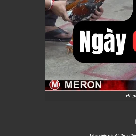
Đá g
Mục nhập này đã được đă