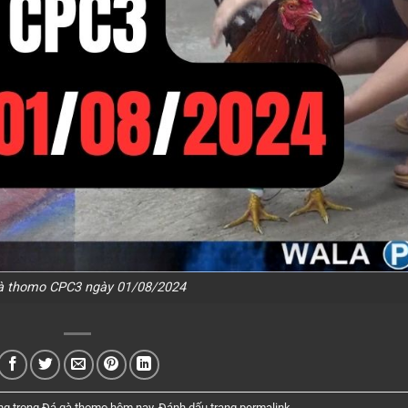
à thomo CPC3 ngày 01/08/2024
ng trong
Đá gà thomo hôm nay
. Đánh dấu trang
permalink
.