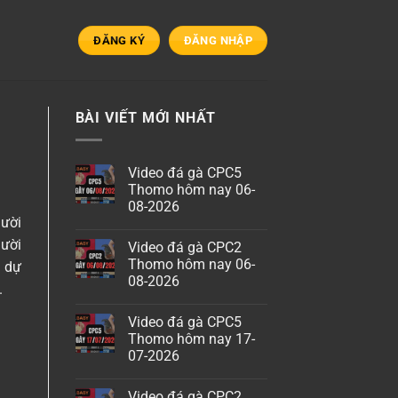
ĐĂNG KÝ
ĐĂNG NHẬP
BÀI VIẾT MỚI NHẤT
Video đá gà CPC5
Thomo hôm nay 06-
08-2026
gười
gười
Video đá gà CPC2
Thomo hôm nay 06-
ẻ dự
08-2026
.
Video đá gà CPC5
Thomo hôm nay 17-
07-2026
Video đá gà CPC2