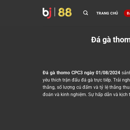
Chuyển
đến
TRANG CHỦ
Đ
nội
dung
Đá gà tho
Đá gà thomo CPC3 ngày 01/08/2024
sản
yêu thích trận đấu đá gà trực tiếp. Trải 
thắng, số lượng cú đấm và tỷ lệ thắng thu
đoán và kinh nghiệm. Sự hấp dẫn và kịch