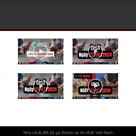
Nhà cái BJ88 đá gà thomo uy tín nhất Việt Nam