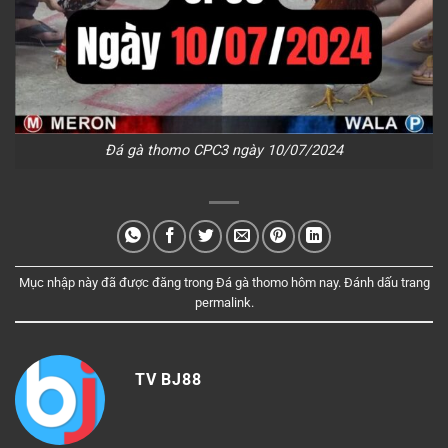
Đá gà thomo CPC3 ngày 10/07/2024
Mục nhập này đã được đăng trong
Đá gà thomo hôm nay
. Đánh dấu trang
permalink
.
TV BJ88