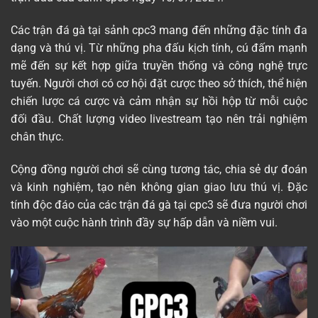
Các trận đá gà tại sảnh cpc3 mang đến những đặc tính đa
dạng và thú vị. Từ những pha đấu kịch tính, cú đấm mạnh
mẽ đến sự kết hợp giữa truyền thống và công nghệ trực
tuyến. Người chơi có cơ hội đặt cược theo sở thích, thể hiện
chiến lược cá cược và cảm nhận sự hồi hộp từ mỗi cuộc
đối đầu. Chất lượng video livestream tạo nên trải nghiệm
chân thực.
Cộng đồng người chơi sẽ cùng tương tác, chia sẻ dự đoán
và kinh nghiệm, tạo nên không gian giao lưu thú vị. Đặc
tính độc đáo của các trận đá gà tại cpc3 sẽ đưa người chơi
vào một cuộc hành trình đầy sự hấp dẫn và niềm vui.