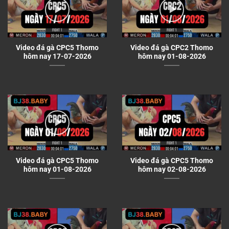
Video đá gà CPC5 Thomo
Video đá gà CPC2 Thomo
hôm nay 17-07-2026
hôm nay 01-08-2026
Video đá gà CPC5 Thomo
Video đá gà CPC5 Thomo
hôm nay 01-08-2026
hôm nay 02-08-2026