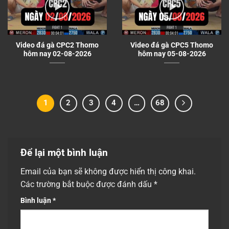
Video đá gà CPC2 Thomo
Video đá gà CPC5 Thomo
hôm nay 02-08-2026
hôm nay 05-08-2026
1
2
3
4
…
68
Để lại một bình luận
Email của bạn sẽ không được hiển thị công khai.
Các trường bắt buộc được đánh dấu
*
Bình luận
*