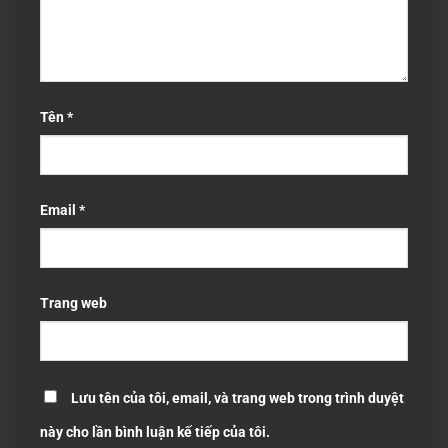
Tên
*
Email
*
Trang web
Lưu tên của tôi, email, và trang web trong trình duyệt
này cho lần bình luận kế tiếp của tôi.