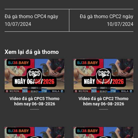
Đá gà thomo CPC4 ngày
Đá gà thomo CPC2 ngày
10/07/2024
10/07/2024
Xem lại đá gà thomo
Video đá gà CPC5 Thomo
Video đá gà CPC2 Thomo
hôm nay 06-08-2026
hôm nay 06-08-2026