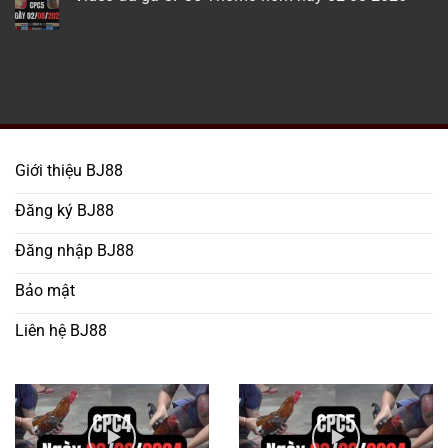
Giới thiệu BJ88
Đăng ký BJ88
Đăng nhập BJ88
Bảo mật
Liên hệ BJ88