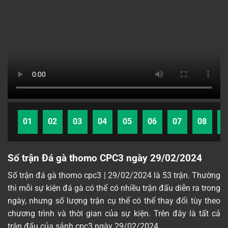
01
02
03
04
05
06
07
08
0
Số trận Đá gà thomo CPC3 ngày 29/02/2024
Số trận đá gà thomo cpc3 | 29/02/2024 là 53 trận. Thường
thì mỗi sự kiện đá gà có thể có nhiều trận đấu diễn ra trong
ngày, nhưng số lượng trận cụ thể có thể thay đổi tùy theo
chương trình và thời gian của sự kiện. Trên đây là tất cả
trận đấu của sảnh cpc3 ngày 29/02/2024.