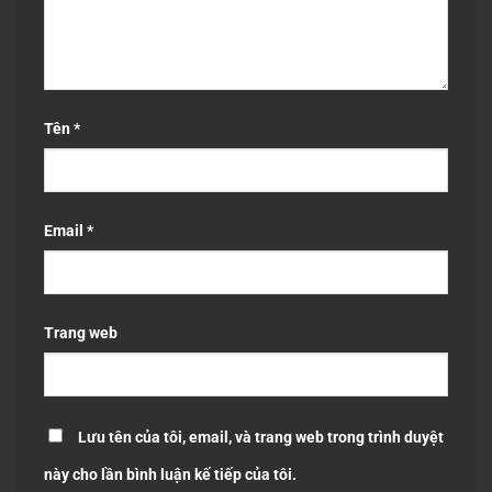
Tên
*
Email
*
Trang web
Lưu tên của tôi, email, và trang web trong trình duyệt
này cho lần bình luận kế tiếp của tôi.