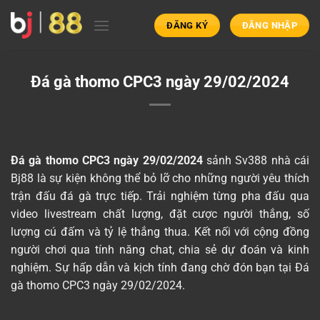
Chuyển
đến
ĐĂNG KÝ
ĐĂNG NHẬP
nội
dung
Đá gà thomo CPC3 ngày 29/02/2024
Đá gà thomo CPC3 ngày 29/02/2024
sảnh
Sv388
nhà cái
Bj88
là sự kiện không thể bỏ lỡ cho những người yêu thích
trận đấu đá gà trực tiếp. Trải nghiệm từng pha đấu qua
video livestream
chất lượng, đặt cược người thắng, số
lượng cú đấm và tỷ lệ thắng thua. Kết nối với cộng đồng
người chơi qua tính năng chat, chia sẻ dự đoán và kinh
nghiệm. Sự hấp dẫn và kịch tính đang chờ đón bạn tại Đá
gà thomo CPC3 ngày 29/02/2024.