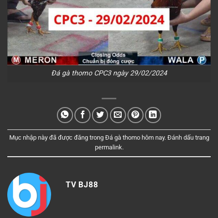
Đá gà thomo CPC3 ngày 29/02/2024
Mục nhập này đã được đăng trong
Đá gà thomo hôm nay
. Đánh dấu trang
permalink
.
TV BJ88