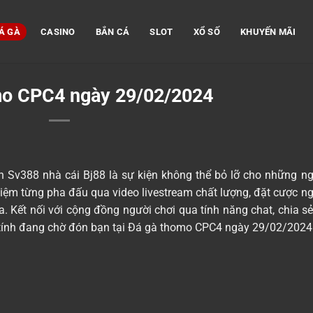
Á GÀ
CASINO
BẮN CÁ
SLOT
XỔ SỐ
KHUYẾN MÃI
mo CPC4 ngày 29/02/2024
h
Sv388
nhà cái
Bj88
là sự kiện không thể bỏ lỡ cho những n
nghiệm từng pha đấu qua
video livestream
chất lượng, đặt cược n
a. Kết nối với cộng đồng người chơi qua tính năng chat, chia s
 tính đang chờ đón bạn tại Đá gà thomo CPC4 ngày 29/02/2024