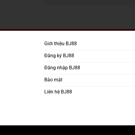
Giới thiệu BJ88
Đăng ký BJ88
Đăng nhập BJ88
Bảo mật
Liên hệ BJ88