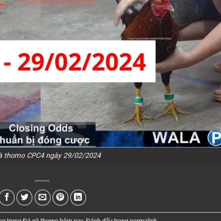
à thomo CPC4 ngày 29/02/2024
ng trong
Đá gà thomo hôm nay
. Đánh dấu trang
permalink
.