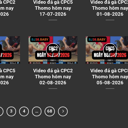
gà CPC2
Video đá gà CPC5
Video đá gà CPC
m nay
Thomo hôm nay
Thomo hôm na
2026
17-07-2026
01-08-2026
gà CPC5
Video đá gà CPC2
Video đá gà CPC
m nay
Thomo hôm nay
Thomo hôm na
2026
02-08-2026
05-08-2026
3
4
…
68