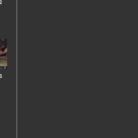
2
y
5
y