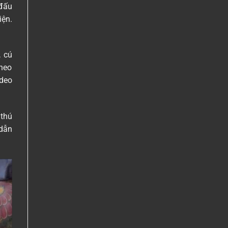
 đấu
iện.
, cú
theo
deo
 thú
 dẫn