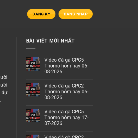
ĐĂNG KÝ
ĐĂNG NHẬP
BÀI VIẾT MỚI NHẤT
Video đá gà CPC5
Thomo hôm nay 06-
08-2026
gười
gười
Video đá gà CPC2
Thomo hôm nay 06-
ẻ dự
08-2026
.
Video đá gà CPC5
Thomo hôm nay 17-
07-2026
Video đá gà CPC2