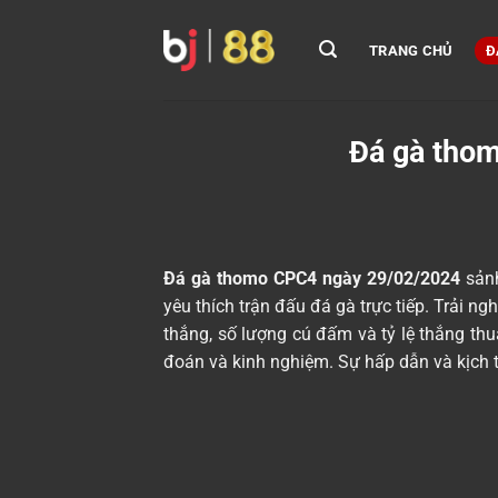
Chuyển
đến
TRANG CHỦ
Đ
nội
dung
Đá gà tho
Đá gà thomo CPC4 ngày 29/02/2024
sản
yêu thích trận đấu đá gà trực tiếp. Trải 
thắng, số lượng cú đấm và tỷ lệ thắng thu
đoán và kinh nghiệm. Sự hấp dẫn và kịch