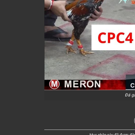
Đá g
Mục nhập này đã được đă