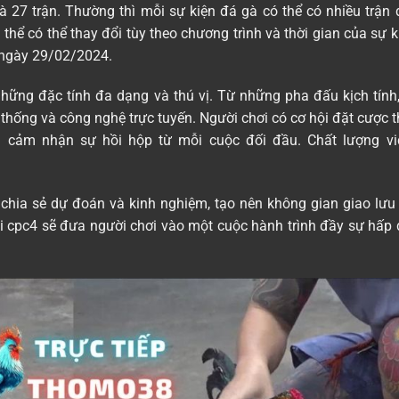
 27 trận. Thường thì mỗi sự kiện đá gà có thể có nhiều trận
 thể có thể thay đổi tùy theo chương trình và thời gian của sự k
4 ngày 29/02/2024.
hững đặc tính đa dạng và thú vị. Từ những pha đấu kịch tính
hống và công nghệ trực tuyến. Người chơi có cơ hội đặt cược 
và cảm nhận sự hồi hộp từ mỗi cuộc đối đầu. Chất lượng vi
chia sẻ dự đoán và kinh nghiệm, tạo nên không gian giao lưu
tại cpc4 sẽ đưa người chơi vào một cuộc hành trình đầy sự hấp