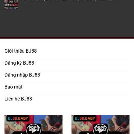
Giới thiệu BJ88
Đăng ký BJ88
Đăng nhập BJ88
Bảo mật
Liên hệ BJ88