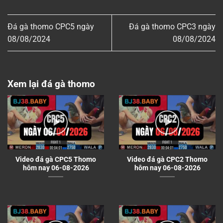
Đá gà thomo CPC5 ngày
Đá gà thomo CPC3 ngày
08/08/2024
08/08/2024
Xem lại đá gà thomo
Video đá gà CPC5 Thomo
Video đá gà CPC2 Thomo
hôm nay 06-08-2026
hôm nay 06-08-2026