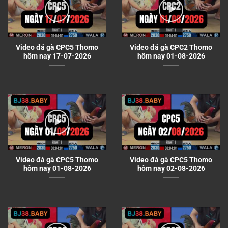
Video đá gà CPC5 Thomo
Video đá gà CPC2 Thomo
hôm nay 17-07-2026
hôm nay 01-08-2026
Video đá gà CPC5 Thomo
Video đá gà CPC5 Thomo
hôm nay 01-08-2026
hôm nay 02-08-2026