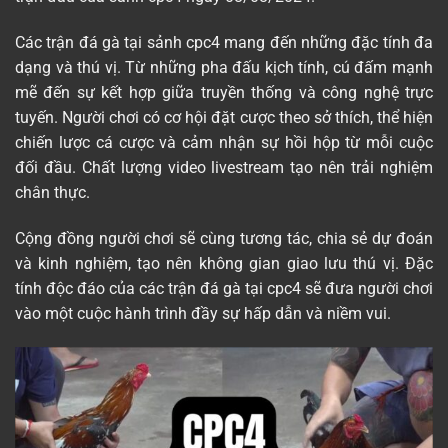
Các trận đá gà tại sảnh cpc4 mang đến những đặc tính đa
dạng và thú vị. Từ những pha đấu kịch tính, cú đấm mạnh
mẽ đến sự kết hợp giữa truyền thống và công nghệ trực
tuyến. Người chơi có cơ hội đặt cược theo sở thích, thể hiện
chiến lược cá cược và cảm nhận sự hồi hộp từ mỗi cuộc
đối đầu. Chất lượng video livestream tạo nên trải nghiệm
chân thực.
Cộng đồng người chơi sẽ cùng tương tác, chia sẻ dự đoán
và kinh nghiệm, tạo nên không gian giao lưu thú vị. Đặc
tính độc đáo của các trận đá gà tại cpc4 sẽ đưa người chơi
vào một cuộc hành trình đầy sự hấp dẫn và niềm vui.