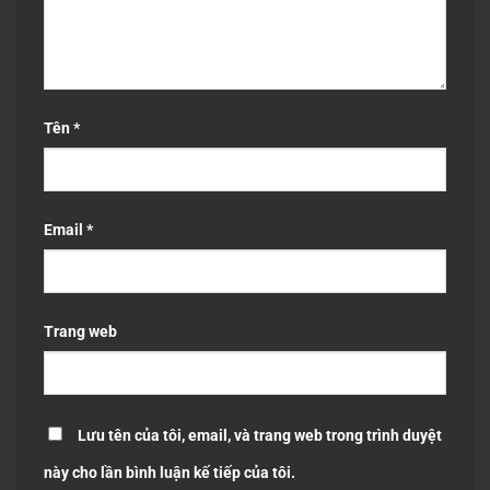
Tên
*
Email
*
Trang web
Lưu tên của tôi, email, và trang web trong trình duyệt
này cho lần bình luận kế tiếp của tôi.