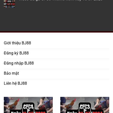
Giới thiệu BJ88
Đăng ký BJ88
Đăng nhập BJ88
Bảo mật
Liên hệ BJ88