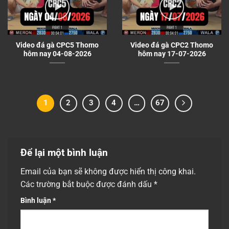
Video đá gà CPC5 Thomo
Video đá gà CPC2 Thomo
hôm nay 04-08-2026
hôm nay 17-07-2026
1
2
3
4
…
67
Để lại một bình luận
Email của bạn sẽ không được hiển thị công khai.
Các trường bắt buộc được đánh dấu
*
Bình luận
*