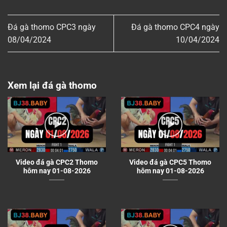
Đá gà thomo CPC3 ngày
Đá gà thomo CPC4 ngày
08/04/2024
10/04/2024
Xem lại đá gà thomo
Video đá gà CPC2 Thomo
Video đá gà CPC5 Thomo
hôm nay 01-08-2026
hôm nay 01-08-2026