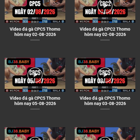
Video đá gà CPC5 Thomo
Video đá gà CPC2 Thomo
hôm nay 02-08-2026
hôm nay 02-08-2026
Video đá gà CPC5 Thomo
Video đá gà CPC5 Thomo
hôm nay 05-08-2026
hôm nay 03-08-2026