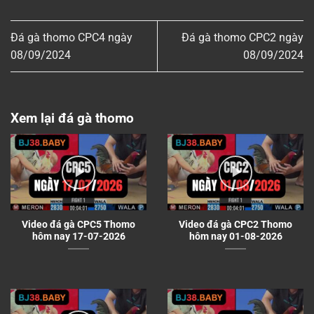
Đá gà thomo CPC4 ngày
Đá gà thomo CPC2 ngày
08/09/2024
08/09/2024
Xem lại đá gà thomo
Video đá gà CPC5 Thomo
Video đá gà CPC2 Thomo
hôm nay 17-07-2026
hôm nay 01-08-2026