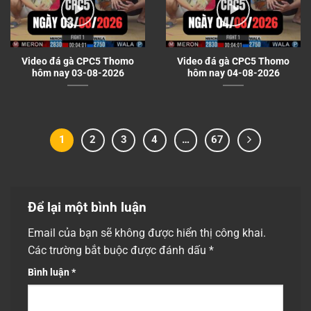
Video đá gà CPC5 Thomo
Video đá gà CPC5 Thomo
hôm nay 03-08-2026
hôm nay 04-08-2026
1
2
3
4
…
67
Để lại một bình luận
Email của bạn sẽ không được hiển thị công khai.
Các trường bắt buộc được đánh dấu
*
Bình luận
*