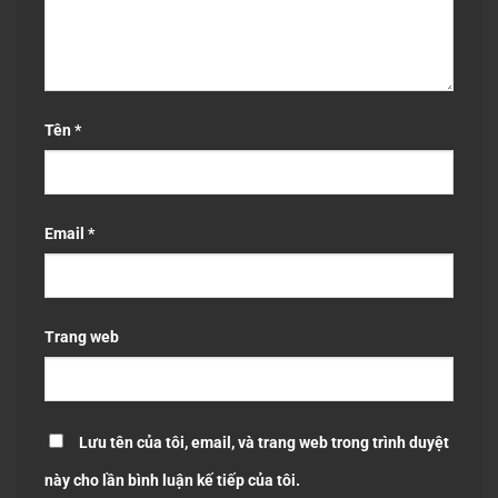
Tên
*
Email
*
Trang web
Lưu tên của tôi, email, và trang web trong trình duyệt
này cho lần bình luận kế tiếp của tôi.