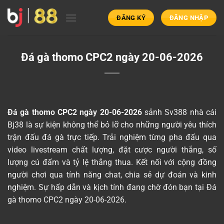
Chuyển
đến
ĐĂNG KÝ
ĐĂNG NHẬP
nội
dung
Đá gà thomo CPC2 ngày 20-06-2026
Đá gà thomo CPC2 ngày 20-06-2026
sảnh
Sv388
nhà cái
Bj38
là sự kiện không thể bỏ lỡ cho những người yêu thích
trận đấu đá gà trực tiếp. Trải nghiệm từng pha đấu qua
video livestream
chất lượng, đặt cược người thắng, số
lượng cú đấm và tỷ lệ thắng thua. Kết nối với cộng đồng
người chơi qua tính năng chat, chia sẻ dự đoán và kinh
nghiệm. Sự hấp dẫn và kịch tính đang chờ đón bạn tại Đá
gà thomo CPC2 ngày 20-06-2026.