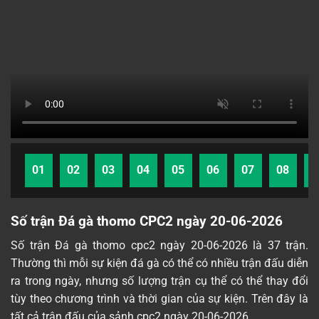
01
02
03
04
05
06
07
08
0
Số trận Đá gà thomo CPC2 ngày 20-06-2026
Số trận Đá gà thomo cpc2 ngày 20-06-2026 là 37 trận.
Thường thì mỗi sự kiện đá gà có thể có nhiều trận đấu diễn
ra trong ngày, nhưng số lượng trận cụ thể có thể thay đổi
tùy theo chương trình và thời gian của sự kiện. Trên đây là
tất cả trận đấu của sảnh cpc2 ngày 20-06-2026.