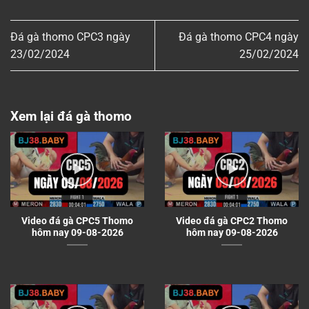
Đá gà thomo CPC3 ngày
Đá gà thomo CPC4 ngày
23/02/2024
25/02/2024
Xem lại đá gà thomo
Video đá gà CPC5 Thomo
Video đá gà CPC2 Thomo
hôm nay 09-08-2026
hôm nay 09-08-2026