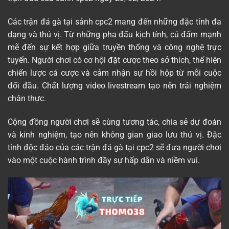
Các trận đá gà tại sảnh cpc2 mang đến những đặc tính đa
dạng và thú vị. Từ những pha đấu kịch tính, cú đấm mạnh
mẽ đến sự kết hợp giữa truyền thống và công nghệ trực
tuyến. Người chơi có cơ hội đặt cược theo sở thích, thể hiện
chiến lược cá cược và cảm nhận sự hồi hộp từ mỗi cuộc
đối đầu. Chất lượng video livestream tạo nên trải nghiệm
chân thực.
Cộng đồng người chơi sẽ cùng tương tác, chia sẻ dự đoán
và kinh nghiệm, tạo nên không gian giao lưu thú vị. Đặc
tính độc đáo của các trận đá gà tại cpc2 sẽ đưa người chơi
vào một cuộc hành trình đầy sự hấp dẫn và niềm vui.