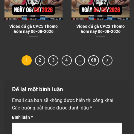
Video đá gà CPC5 Thomo
Video đá gà CPC2 Thomo
hôm nay 06-08-2026
hôm nay 06-08-2026
1
2
3
4
…
68
Để lại một bình luận
Email của bạn sẽ không được hiển thị công khai.
Các trường bắt buộc được đánh dấu
*
Bình luận
*