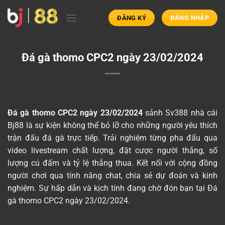
Chuyển
đến
ĐĂNG KÝ
ĐĂNG NHẬP
nội
dung
Đá gà thomo CPC2 ngày 23/02/2024
Đá gà thomo CPC2 ngày 23/02/2024
sảnh
Sv388
nhà cái
Bj88
là sự kiện không thể bỏ lỡ cho những người yêu thích
trận đấu đá gà trực tiếp. Trải nghiệm từng pha đấu qua
video livestream
chất lượng, đặt cược người thắng, số
lượng cú đấm và tỷ lệ thắng thua. Kết nối với cộng đồng
người chơi qua tính năng chat, chia sẻ dự đoán và kinh
nghiệm. Sự hấp dẫn và kịch tính đang chờ đón bạn tại Đá
gà thomo CPC2 ngày 23/02/2024.