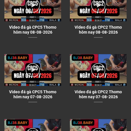
Video đá gà CPC5 Thomo
Video đá gà CPC2 Thomo
hôm nay 08-08-2026
hôm nay 08-08-2026
Video đá gà CPC5 Thomo
Video đá gà CPC2 Thomo
hôm nay 07-08-2026
hôm nay 07-08-2026