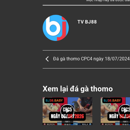
TV BJ88
Đá gà thomo CPC4 ngày 18/07/2024
Xem lại đá gà thomo