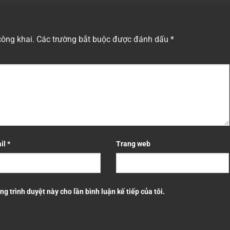
công khai.
Các trường bắt buộc được đánh dấu
*
il
*
Trang web
ng trình duyệt này cho lần bình luận kế tiếp của tôi.