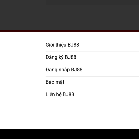
Giới thiệu BJ88
Đăng ký BJ88
Đăng nhập BJ88
Bảo mật
Liên hệ BJ88