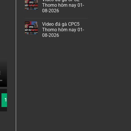
Thomo hôm nay 01-
08-2026
Video đá gà CPC5
Thomo hôm nay 01-
08-2026
17
18
19
20
21
22
23
24
25