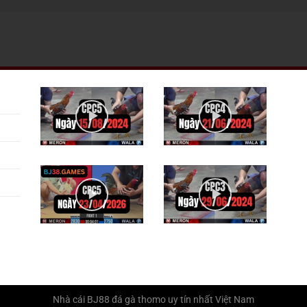
Nhà cái BJ88 đá gà thomo uy tín nhất Việt Nam