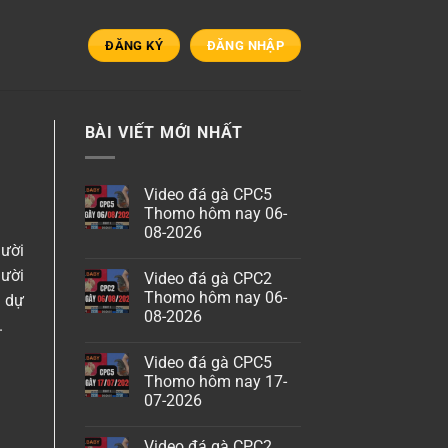
ĐĂNG KÝ
ĐĂNG NHẬP
BÀI VIẾT MỚI NHẤT
Video đá gà CPC5
Thomo hôm nay 06-
08-2026
gười
gười
Video đá gà CPC2
Thomo hôm nay 06-
ẻ dự
08-2026
.
Video đá gà CPC5
Thomo hôm nay 17-
07-2026
Video đá gà CPC2