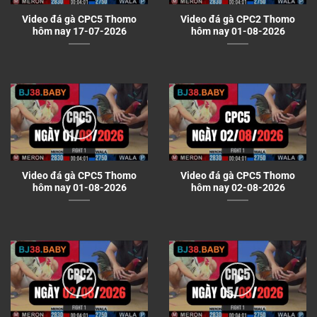
Video đá gà CPC5 Thomo
Video đá gà CPC2 Thomo
hôm nay 17-07-2026
hôm nay 01-08-2026
Video đá gà CPC5 Thomo
Video đá gà CPC5 Thomo
hôm nay 01-08-2026
hôm nay 02-08-2026