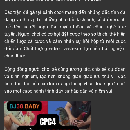
Các trận đá gà tại sảnh cpc4 mang đến những đặc tính đa
dạng và thú vị. Từ những pha đấu kịch tính, cú đấm mạnh
mẽ đến sự kết hợp giữa truyền thống và công nghệ trực
tuyến. Người chơi có cơ hội đặt cược theo sở thích, thể hiện
chiến lược cá cược và cảm nhận sự hồi hộp từ mỗi cuộc
đối đầu. Chất lượng video livestream tạo nên trải nghiệm
chân thực.
Cộng đồng người chơi sẽ cùng tương tác, chia sẻ dự đoán
và kinh nghiệm, tạo nên không gian giao lưu thú vị. Đặc
tính độc đáo của các trận đá gà tại cpc4 sẽ đưa người chơi
vào một cuộc hành trình đầy sự hấp dẫn và niềm vui.