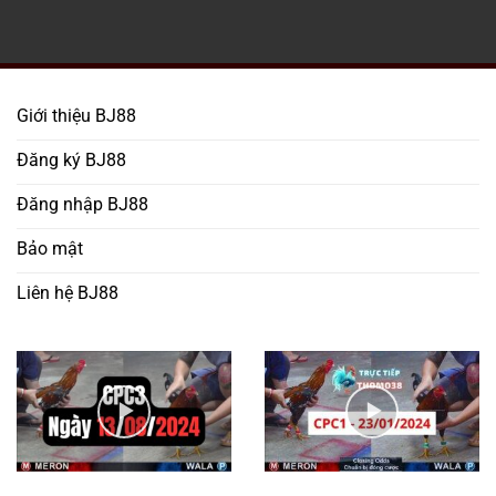
Giới thiệu BJ88
Đăng ký BJ88
Đăng nhập BJ88
Bảo mật
Liên hệ BJ88