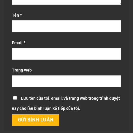
Tên
*
Email
*
Trang web
Lưu tên của tôi, email, và trang web trong trình duyệt
này cho lần bình luận kế tiếp của tôi.