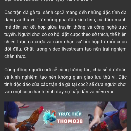
Các trận đá gà tại sảnh cpc2 mang đến những đặc tính đa
dạng và thú vị. Từ những pha đấu kịch tính, cú đấm mạnh
mẽ đến sự kết hợp giữa truyền thống và công nghệ trực
tuyến. Người chơi có cơ hội đặt cược theo sở thích, thể hiện
chiến lược cá cược và cảm nhận sự hồi hộp từ mỗi cuộc
đối đầu. Chất lượng video livestream tạo nên trải nghiệm
chân thực.
Cộng đồng người chơi sẽ cùng tương tác, chia sẻ dự đoán
và kinh nghiệm, tạo nên không gian giao lưu thú vị. Đặc
tính độc đáo của các trận đá gà tại cpc2 sẽ đưa người chơi
vào một cuộc hành trình đầy sự hấp dẫn và niềm vui.