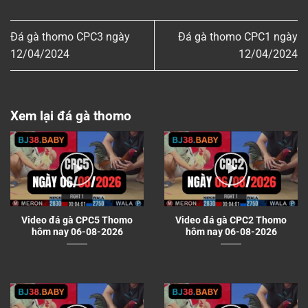
Đá gà thomo CPC3 ngày
Đá gà thomo CPC1 ngày
12/04/2024
12/04/2024
Xem lại đá gà thomo
Video đá gà CPC5 Thomo
Video đá gà CPC2 Thomo
hôm nay 06-08-2026
hôm nay 06-08-2026