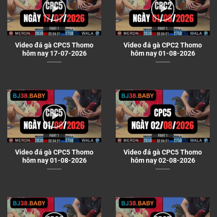
Video đá gà CPC5 Thomo
Video đá gà CPC2 Thomo
hôm nay 17-07-2026
hôm nay 01-08-2026
Video đá gà CPC5 Thomo
Video đá gà CPC5 Thomo
hôm nay 01-08-2026
hôm nay 02-08-2026