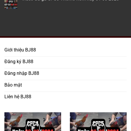
Giới thiệu BJ88
Đăng ký BJ88
Đăng nhập BJ88
Bảo mật
Liên hệ BJ88