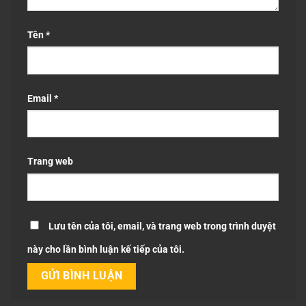
Tên
*
Email
*
Trang web
Lưu tên của tôi, email, và trang web trong trình duyệt
này cho lần bình luận kế tiếp của tôi.