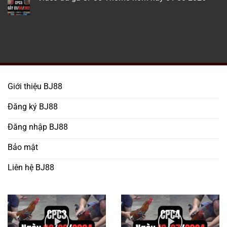
Giới thiệu BJ88
Đăng ký BJ88
Đăng nhập BJ88
Bảo mật
Liên hệ BJ88