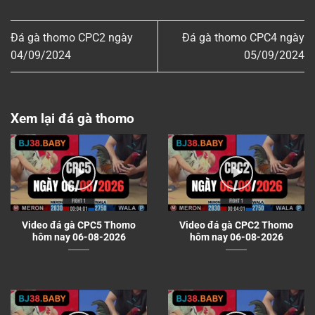
Đá gà thomo CPC2 ngày
Đá gà thomo CPC4 ngày
04/09/2024
05/09/2024
Xem lại đá gà thomo
Video đá gà CPC5 Thomo
Video đá gà CPC2 Thomo
hôm nay 06-08-2026
hôm nay 06-08-2026