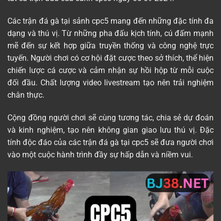
Các trận đá gà tại sảnh cpc5 mang đến những đặc tính đa
dạng và thú vị. Từ những pha đấu kịch tính, cú đấm mạnh
mẽ đến sự kết hợp giữa truyền thống và công nghệ trực
tuyến. Người chơi có cơ hội đặt cược theo sở thích, thể hiện
chiến lược cá cược và cảm nhận sự hồi hộp từ mỗi cuộc
đối đầu. Chất lượng video livestream tạo nên trải nghiệm
chân thực.
Cộng đồng người chơi sẽ cùng tương tác, chia sẻ dự đoán
và kinh nghiệm, tạo nên không gian giao lưu thú vị. Đặc
tính độc đáo của các trận đá gà tại cpc5 sẽ đưa người chơi
vào một cuộc hành trình đầy sự hấp dẫn và niềm vui.