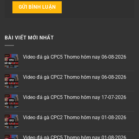
BÀI VIẾT MỚI NHẤT
Video đá gà CPC5 Thomo hôm nay 06-08-2026
Video đá gà CPC2 Thomo hôm nay 06-08-2026
Video đá gà CPC5 Thomo hôm nay 17-07-2026
Video đá gà CPC2 Thomo hôm nay 01-08-2026
Video đá gà CPC5 Thomo hôm nay 01-08-2026