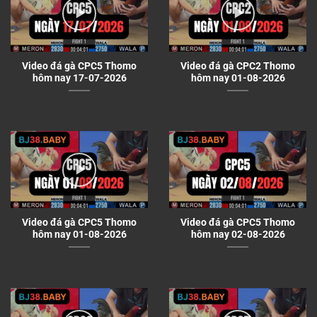
Video đá gà CPC5 Thomo
Video đá gà CPC2 Thomo
hôm nay 17-07-2026
hôm nay 01-08-2026
Video đá gà CPC5 Thomo
Video đá gà CPC5 Thomo
hôm nay 01-08-2026
hôm nay 02-08-2026