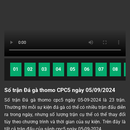
01
02
03
04
05
06
07
08
0
Số trận Đá gà thomo CPC5 ngày 05/09/2024
Số trận Đá gà thomo cpc5 ngày 05-09-2024 là 23 trận.
Thường thì mỗi sự kiện đá gà có thể có nhiều trận đấu diễn
ra trong ngày, nhưng số lượng trận cụ thể có thể thay đổi
tùy theo chương trình và thời gian của sự kiện. Trên đây là
tất cả trận đấu của sảnh cpc5 ngày 05-09-2024.