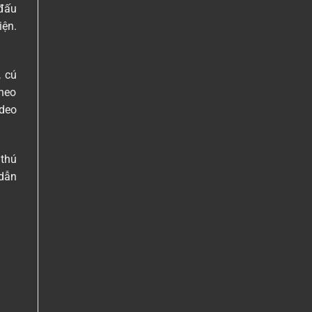
 đấu
iện.
, cú
theo
deo
 thú
 dẫn