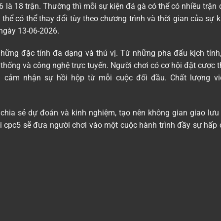
là 18 trận. Thường thì mỗi sự kiện đá gà có thể có nhiều trận
 thể có thể thay đổi tùy theo chương trình và thời gian của sự k
 ngày 13-06-2026.
hững đặc tính đa dạng và thú vị. Từ những pha đấu kịch tính
hống và công nghệ trực tuyến. Người chơi có cơ hội đặt cược 
và cảm nhận sự hồi hộp từ mỗi cuộc đối đầu. Chất lượng vi
chia sẻ dự đoán và kinh nghiệm, tạo nên không gian giao lưu
tại cpc5 sẽ đưa người chơi vào một cuộc hành trình đầy sự hấp