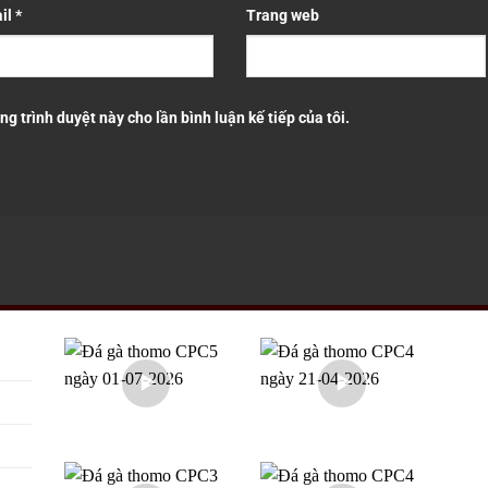
il
*
Trang web
ng trình duyệt này cho lần bình luận kế tiếp của tôi.