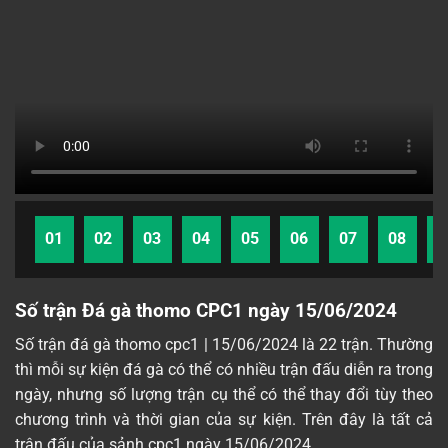
01
02
03
04
05
06
07
08
0
Số trận Đá gà thomo CPC1 ngày 15/06/2024
Số trận đá gà thomo cpc1 | 15/06/2024 là 22 trận. Thường
thì mỗi sự kiện đá gà có thể có nhiều trận đấu diễn ra trong
ngày, nhưng số lượng trận cụ thể có thể thay đổi tùy theo
chương trình và thời gian của sự kiện. Trên đây là tất cả
trận đấu của sảnh cpc1 ngày 15/06/2024.