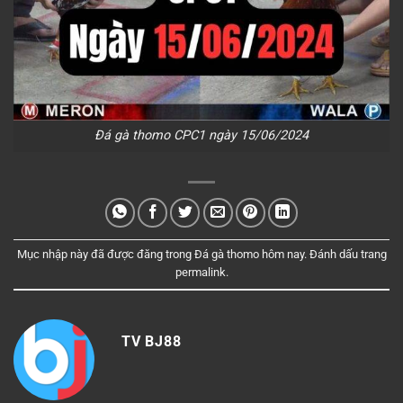
Đá gà thomo CPC1 ngày 15/06/2024
Mục nhập này đã được đăng trong
Đá gà thomo hôm nay
. Đánh dấu trang
permalink
.
TV BJ88