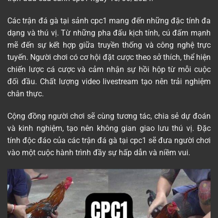
Các trận đá gà tại sảnh cpc1 mang đến những đặc tính đa
dạng và thú vị. Từ những pha đấu kịch tính, cú đấm mạnh
mẽ đến sự kết hợp giữa truyền thống và công nghệ trực
tuyến. Người chơi có cơ hội đặt cược theo sở thích, thể hiện
chiến lược cá cược và cảm nhận sự hồi hộp từ mỗi cuộc
đối đầu. Chất lượng video livestream tạo nên trải nghiệm
chân thực.
Cộng đồng người chơi sẽ cùng tương tác, chia sẻ dự đoán
và kinh nghiệm, tạo nên không gian giao lưu thú vị. Đặc
tính độc đáo của các trận đá gà tại cpc1 sẽ đưa người chơi
vào một cuộc hành trình đầy sự hấp dẫn và niềm vui.