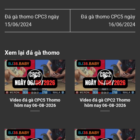
Đá gà thomo CPC3 ngày
Đá gà thomo CPC5 ngày
15/06/2024
16/06/2024
Xem lại đá gà thomo
Video đá gà CPC5 Thomo
Video đá gà CPC2 Thomo
hôm nay 06-08-2026
hôm nay 06-08-2026