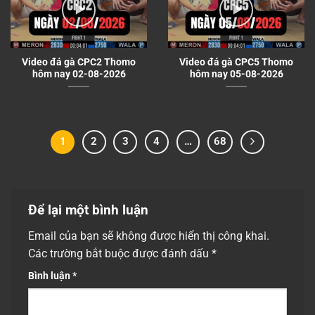
Video đá gà CPC2 Thomo
Video đá gà CPC5 Thomo
hôm nay 02-08-2026
hôm nay 05-08-2026
1
2
3
4
…
68
Để lại một bình luận
Email của bạn sẽ không được hiển thị công khai.
Các trường bắt buộc được đánh dấu
*
Bình luận
*