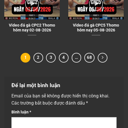
Video đá gà CPC2 Thomo
Video đá gà CPC5 Thomo
hôm nay 02-08-2026
hôm nay 05-08-2026
1
2
3
4
…
68
Để lại một bình luận
Email của bạn sẽ không được hiển thị công khai.
Các trường bắt buộc được đánh dấu
*
Bình luận
*