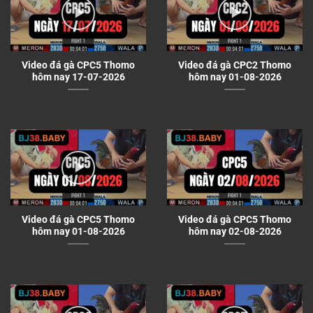
Video đá gà CPC5 Thomo
Video đá gà CPC2 Thomo
hôm nay 17-07-2026
hôm nay 01-08-2026
Video đá gà CPC5 Thomo
Video đá gà CPC5 Thomo
hôm nay 01-08-2026
hôm nay 02-08-2026