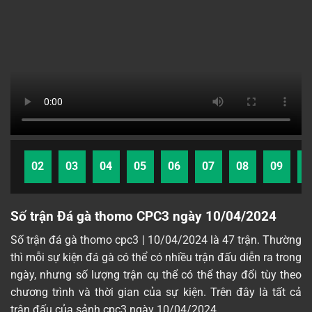
02
03
04
05
06
07
08
09
1
Số trận Đá gà thomo CPC3 ngày 10/04/2024
Số trận đá gà thomo cpc3 | 10/04/2024 là 47 trận. Thường
thì mỗi sự kiện đá gà có thể có nhiều trận đấu diễn ra trong
ngày, nhưng số lượng trận cụ thể có thể thay đổi tùy theo
chương trình và thời gian của sự kiện. Trên đây là tất cả
trận đấu của sảnh cpc3 ngày 10/04/2024.