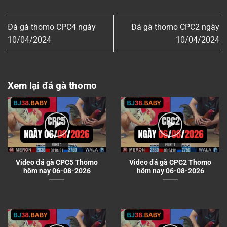
Đá gà thomo CPC4 ngày
Đá gà thomo CPC2 ngày
10/04/2024
10/04/2024
Xem lại đá gà thomo
Video đá gà CPC5 Thomo
Video đá gà CPC2 Thomo
hôm nay 06-08-2026
hôm nay 06-08-2026