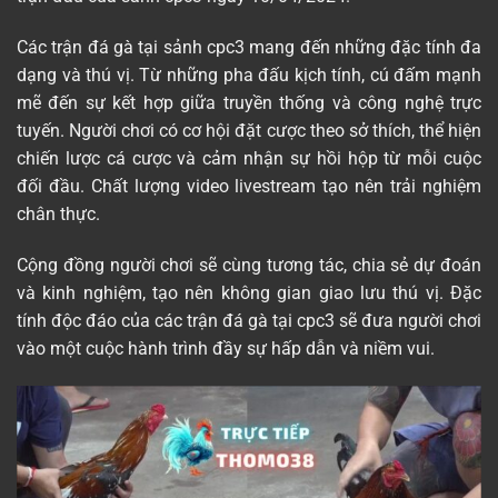
Các trận đá gà tại sảnh cpc3 mang đến những đặc tính đa
dạng và thú vị. Từ những pha đấu kịch tính, cú đấm mạnh
mẽ đến sự kết hợp giữa truyền thống và công nghệ trực
tuyến. Người chơi có cơ hội đặt cược theo sở thích, thể hiện
chiến lược cá cược và cảm nhận sự hồi hộp từ mỗi cuộc
đối đầu. Chất lượng video livestream tạo nên trải nghiệm
chân thực.
Cộng đồng người chơi sẽ cùng tương tác, chia sẻ dự đoán
và kinh nghiệm, tạo nên không gian giao lưu thú vị. Đặc
tính độc đáo của các trận đá gà tại cpc3 sẽ đưa người chơi
vào một cuộc hành trình đầy sự hấp dẫn và niềm vui.