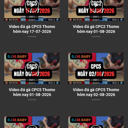
Video đá gà CPC5 Thomo
Video đá gà CPC2 Thomo
hôm nay 17-07-2026
hôm nay 01-08-2026
Video đá gà CPC5 Thomo
Video đá gà CPC5 Thomo
hôm nay 01-08-2026
hôm nay 02-08-2026