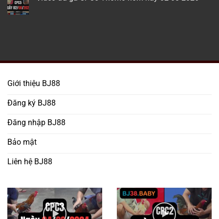
Giới thiệu BJ88
Đăng ký BJ88
Đăng nhập BJ88
Bảo mật
Liên hệ BJ88