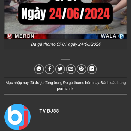
Đá gà thomo CPC1 ngày 24/06/2024
Mục nhập này đã được đăng trong
Đá gà thomo hôm nay
. Đánh dấu trang
permalink
.
TV BJ88