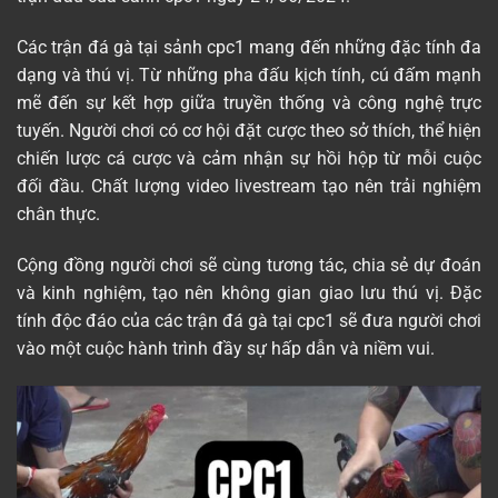
Các trận đá gà tại sảnh cpc1 mang đến những đặc tính đa
dạng và thú vị. Từ những pha đấu kịch tính, cú đấm mạnh
mẽ đến sự kết hợp giữa truyền thống và công nghệ trực
tuyến. Người chơi có cơ hội đặt cược theo sở thích, thể hiện
chiến lược cá cược và cảm nhận sự hồi hộp từ mỗi cuộc
đối đầu. Chất lượng video livestream tạo nên trải nghiệm
chân thực.
Cộng đồng người chơi sẽ cùng tương tác, chia sẻ dự đoán
và kinh nghiệm, tạo nên không gian giao lưu thú vị. Đặc
tính độc đáo của các trận đá gà tại cpc1 sẽ đưa người chơi
vào một cuộc hành trình đầy sự hấp dẫn và niềm vui.