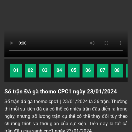
01
02
03
04
05
06
07
08
0
Số trận Đá gà thomo CPC1 ngày 23/01/2024
Số trận đá gà thomo cpc1 | 23/01/2024 là 36 trận. Thường
thì mỗi sự kiện đá gà có thể có nhiều trận đấu diễn ra trong
ngày, nhưng số lượng trận cụ thể có thể thay đổi tùy theo
chương trình và thời gian của sự kiện. Trên đây là tất cả
trận đấu của sảnh cpc1 ngày 23/01/2024.