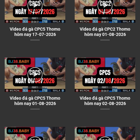
Video đá gà CPC5 Thomo
Video đá gà CPC2 Thomo
hôm nay 17-07-2026
hôm nay 01-08-2026
Video đá gà CPC5 Thomo
Video đá gà CPC5 Thomo
hôm nay 01-08-2026
hôm nay 02-08-2026