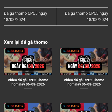
Đá gà thomo CPC5 ngày
Đá gà thomo CPC3 ngày
18/08/2024
18/08/2024
Xem lại đá gà thomo
Video đá gà CPC5 Thomo
Video đá gà CPC2 Thomo
hôm nay 06-08-2026
hôm nay 06-08-2026