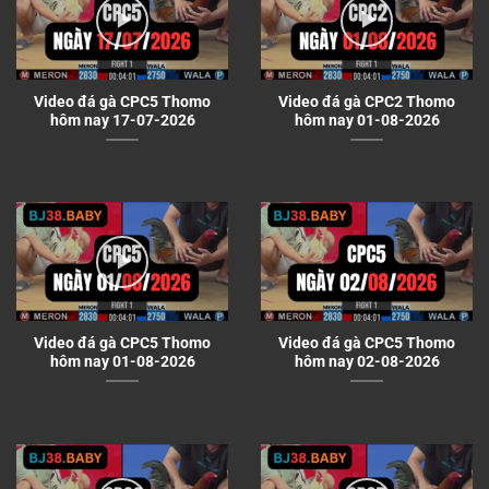
Video đá gà CPC5 Thomo
Video đá gà CPC2 Thomo
hôm nay 17-07-2026
hôm nay 01-08-2026
Video đá gà CPC5 Thomo
Video đá gà CPC5 Thomo
hôm nay 01-08-2026
hôm nay 02-08-2026