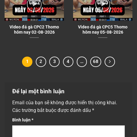
Video đá gà CPC2 Thomo
Video đá gà CPC5 Thomo
hôm nay 02-08-2026
hôm nay 05-08-2026
1
2
3
4
…
68
Để lại một bình luận
Email của bạn sẽ không được hiển thị công khai.
Các trường bắt buộc được đánh dấu
*
Bình luận
*