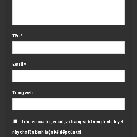
Tên
*
Email
*
Trang web
Lưu tên của tôi, email, và trang web trong trình duyệt
này cho lần bình luận kế tiếp của tôi.