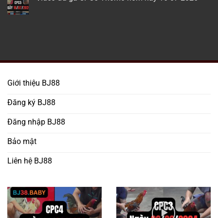
Giới thiệu BJ88
Đăng ký BJ88
Đăng nhập BJ88
Bảo mật
Liên hệ BJ88