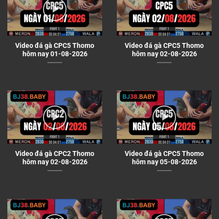
Video đá gà CPC5 Thomo
Video đá gà CPC5 Thomo
hôm nay 01-08-2026
hôm nay 02-08-2026
Video đá gà CPC2 Thomo
Video đá gà CPC5 Thomo
hôm nay 02-08-2026
hôm nay 05-08-2026