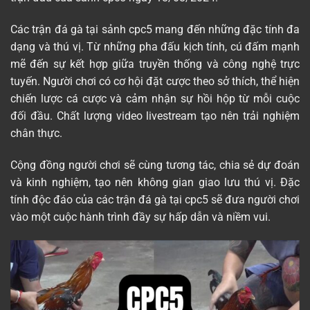
Các trận đá gà tại sảnh cpc5 mang đến những đặc tính đa
dạng và thú vị. Từ những pha đấu kịch tính, cú đấm mạnh
mẽ đến sự kết hợp giữa truyền thống và công nghệ trực
tuyến. Người chơi có cơ hội đặt cược theo sở thích, thể hiện
chiến lược cá cược và cảm nhận sự hồi hộp từ mỗi cuộc
đối đầu. Chất lượng video livestream tạo nên trải nghiệm
chân thực.
Cộng đồng người chơi sẽ cùng tương tác, chia sẻ dự đoán
và kinh nghiệm, tạo nên không gian giao lưu thú vị. Đặc
tính độc đáo của các trận đá gà tại cpc5 sẽ đưa người chơi
vào một cuộc hành trình đầy sự hấp dẫn và niềm vui.