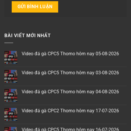
BÀI VIẾT MỚI NHẤT
Video đá gà CPC5 Thomo hôm nay 05-08-2026
Video đá gà CPC5 Thomo hôm nay 03-08-2026
Video đá gà CPC5 Thomo hôm nay 04-08-2026
Video đá gà CPC2 Thomo hôm nay 17-07-2026
Video đá gà CPC5 Thomo hôm nay 16-07-2026