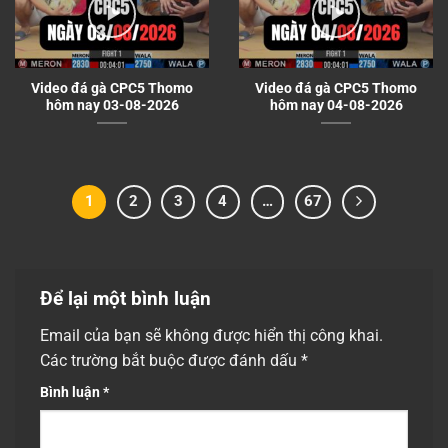
Video đá gà CPC5 Thomo
Video đá gà CPC5 Thomo
hôm nay 03-08-2026
hôm nay 04-08-2026
1
2
3
4
…
67
Để lại một bình luận
Email của bạn sẽ không được hiển thị công khai.
Các trường bắt buộc được đánh dấu
*
Bình luận
*