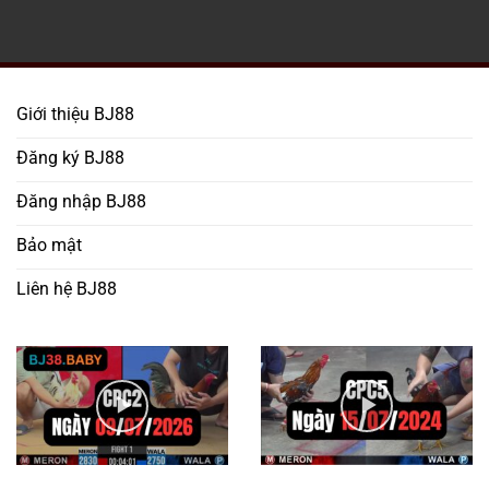
Giới thiệu BJ88
Đăng ký BJ88
Đăng nhập BJ88
Bảo mật
Liên hệ BJ88