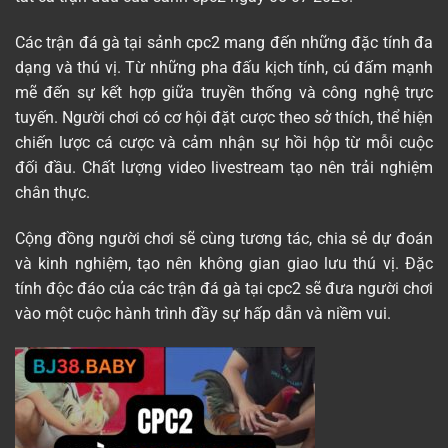
Các trận đá gà tại sảnh cpc2 mang đến những đặc tính đa
dạng và thú vị. Từ những pha đấu kịch tính, cú đấm mạnh
mẽ đến sự kết hợp giữa truyền thống và công nghệ trực
tuyến. Người chơi có cơ hội đặt cược theo sở thích, thể hiện
chiến lược cá cược và cảm nhận sự hồi hộp từ mỗi cuộc
đối đầu. Chất lượng video livestream tạo nên trải nghiệm
chân thực.
Cộng đồng người chơi sẽ cùng tương tác, chia sẻ dự đoán
và kinh nghiệm, tạo nên không gian giao lưu thú vị. Đặc
tính độc đáo của các trận đá gà tại cpc2 sẽ đưa người chơi
vào một cuộc hành trình đầy sự hấp dẫn và niềm vui.