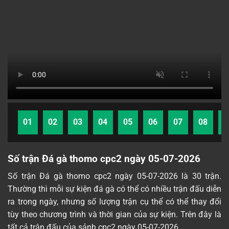
01
02
03
04
05
06
07
08
0
Số trận Đá gà thomo cpc2 ngày 05-07-2026
Số trận Đá gà thomo cpc2 ngày 05-07-2026 là 30 trận.
Thường thì mỗi sự kiện đá gà có thể có nhiều trận đấu diễn
ra trong ngày, nhưng số lượng trận cụ thể có thể thay đổi
tùy theo chương trình và thời gian của sự kiện. Trên đây là
tất cả trận đấu của sảnh cpc2 ngày 05-07-2026.