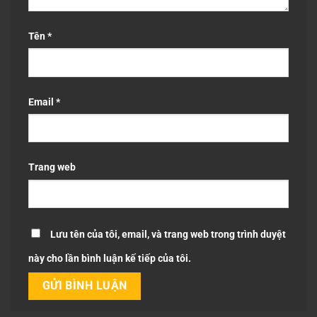
Tên
*
Email
*
Trang web
Lưu tên của tôi, email, và trang web trong trình duyệt
này cho lần bình luận kế tiếp của tôi.