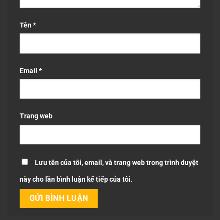
Tên
*
Email
*
Trang web
Lưu tên của tôi, email, và trang web trong trình duyệt
này cho lần bình luận kế tiếp của tôi.