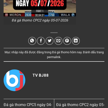
Đá gà thomo CPC2 ngày 05-07-2026
Mục nhập này đã được đăng trong
Đá gà thomo hôm nay
. Đánh dấu trang
permalink
.
TV BJ88
Đá gà thomo CPC5 ngày 04-
Đá gà thomo CPC2 ngày 05-