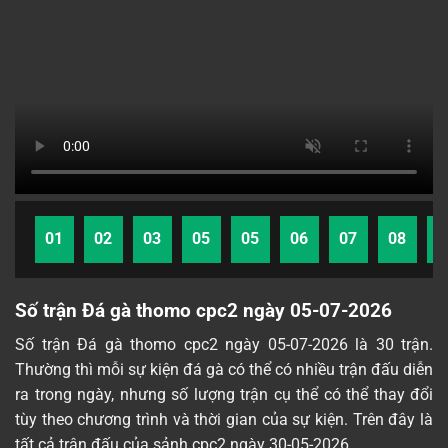
01
02
03
05
05
06
07
08
0
Số trận Đá gà thomo cpc2 ngày 05-07-2026
Số trận Đá gà thomo cpc2 ngày 05-07-2026 là 30 trận.
Thường thì mỗi sự kiện đá gà có thể có nhiều trận đấu diễn
ra trong ngày, nhưng số lượng trận cụ thể có thể thay đổi
tùy theo chương trình và thời gian của sự kiện. Trên đây là
tất cả trận đấu của sảnh cpc2 ngày 30-05-2026.