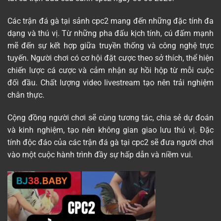
Các trận đá gà tại sảnh cpc2 mang đến những đặc tính đa
dạng và thú vị. Từ những pha đấu kịch tính, cú đấm mạnh
mẽ đến sự kết hợp giữa truyền thống và công nghệ trực
tuyến. Người chơi có cơ hội đặt cược theo sở thích, thể hiện
chiến lược cá cược và cảm nhận sự hồi hộp từ mỗi cuộc
đối đầu. Chất lượng video livestream tạo nên trải nghiệm
chân thực.
Cộng đồng người chơi sẽ cùng tương tác, chia sẻ dự đoán
và kinh nghiệm, tạo nên không gian giao lưu thú vị. Đặc
tính độc đáo của các trận đá gà tại cpc2 sẽ đưa người chơi
vào một cuộc hành trình đầy sự hấp dẫn và niềm vui.