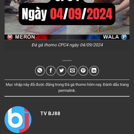
Đá gà thomo CPC4 ngày 04/09/2024
Mục nhập này đã được đăng trong
Đá gà thomo hôm nay
. Đánh dấu trang
permalink
.
TV BJ88