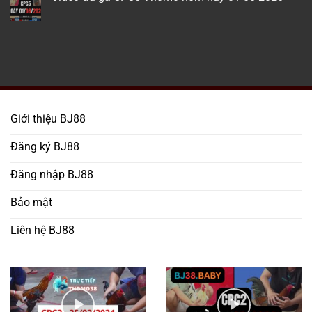
Giới thiệu BJ88
Đăng ký BJ88
Đăng nhập BJ88
Bảo mật
Liên hệ BJ88