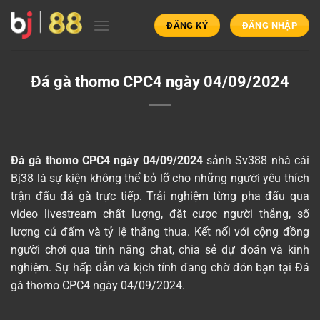
Chuyển
đến
ĐĂNG KÝ
ĐĂNG NHẬP
nội
dung
Đá gà thomo CPC4 ngày 04/09/2024
Đá gà thomo CPC4 ngày 04/09/2024
sảnh
Sv388
nhà cái
Bj38
là sự kiện không thể bỏ lỡ cho những người yêu thích
trận đấu đá gà trực tiếp. Trải nghiệm từng pha đấu qua
video livestream
chất lượng, đặt cược người thắng, số
lượng cú đấm và tỷ lệ thắng thua. Kết nối với cộng đồng
người chơi qua tính năng chat, chia sẻ dự đoán và kinh
nghiệm. Sự hấp dẫn và kịch tính đang chờ đón bạn tại Đá
gà thomo CPC4 ngày 04/09/2024.