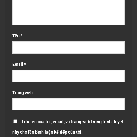
Tên
*
Email
*
Trang web
Lưu tên của tôi, email, và trang web trong trình duyệt
này cho lần bình luận kế tiếp của tôi.