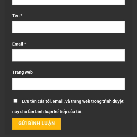
Tên
*
Email
*
Trang web
Lưu tên của tôi, email, và trang web trong trình duyệt
này cho lần bình luận kế tiếp của tôi.