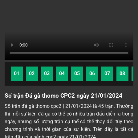
01
02
03
04
05
06
07
08
0
Số trận Đá gà thomo CPC2 ngày 21/01/2024
Số trận đá gà thomo cpc2 | 21/01/2024 là 45 trận. Thường
thì mỗi sự kiện đá gà có thể có nhiều trận đấu diễn ra trong
ngày, nhưng số lượng trận cụ thể có thể thay đổi tùy theo
chương trình và thời gian của sự kiện. Trên đây là tất cả
trận đấu của sảnh cpc2 ngày 21/01/2024.