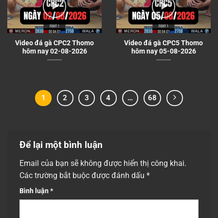
Video đá gà CPC2 Thomo
Video đá gà CPC5 Thomo
hôm nay 02-08-2026
hôm nay 05-08-2026
1
2
3
4
…
68
Để lại một bình luận
Email của bạn sẽ không được hiển thị công khai.
Các trường bắt buộc được đánh dấu
*
Bình luận
*