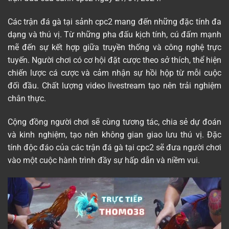
Các trận đá gà tại sảnh cpc2 mang đến những đặc tính đa
dạng và thú vị. Từ những pha đấu kịch tính, cú đấm mạnh
mẽ đến sự kết hợp giữa truyền thống và công nghệ trực
tuyến. Người chơi có cơ hội đặt cược theo sở thích, thể hiện
chiến lược cá cược và cảm nhận sự hồi hộp từ mỗi cuộc
đối đầu. Chất lượng video livestream tạo nên trải nghiệm
chân thực.
Cộng đồng người chơi sẽ cùng tương tác, chia sẻ dự đoán
và kinh nghiệm, tạo nên không gian giao lưu thú vị. Đặc
tính độc đáo của các trận đá gà tại cpc2 sẽ đưa người chơi
vào một cuộc hành trình đầy sự hấp dẫn và niềm vui.