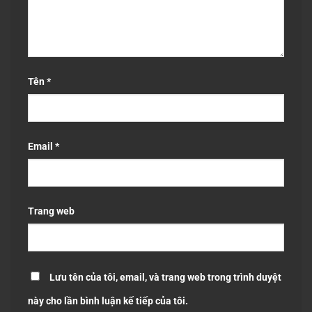
Tên
*
Email
*
Trang web
Lưu tên của tôi, email, và trang web trong trình duyệt
này cho lần bình luận kế tiếp của tôi.