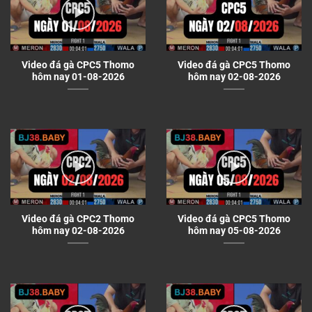
Video đá gà CPC5 Thomo
Video đá gà CPC5 Thomo
hôm nay 01-08-2026
hôm nay 02-08-2026
Video đá gà CPC2 Thomo
Video đá gà CPC5 Thomo
hôm nay 02-08-2026
hôm nay 05-08-2026