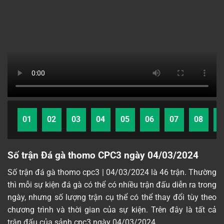
01
02
03
04
05
06
07
08
0
Số trận Đá gà thomo CPC3 ngày 04/03/2024
Số trận đá gà thomo cpc3 | 04/03/2024 là 46 trận. Thường
thì mỗi sự kiện đá gà có thể có nhiều trận đấu diễn ra trong
ngày, nhưng số lượng trận cụ thể có thể thay đổi tùy theo
chương trình và thời gian của sự kiện. Trên đây là tất cả
trận đấu của sảnh cpc3 ngày 04/03/2024.