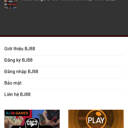
Giới thiệu BJ88
Đăng ký BJ88
Đăng nhập BJ88
Bảo mật
Liên hệ BJ88