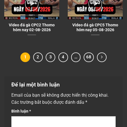
Video đá gà CPC2 Thomo
Video đá gà CPC5 Thomo
hôm nay 02-08-2026
hôm nay 05-08-2026
1
2
3
4
…
68
Để lại một bình luận
Email của bạn sẽ không được hiển thị công khai.
Các trường bắt buộc được đánh dấu
*
Bình luận
*