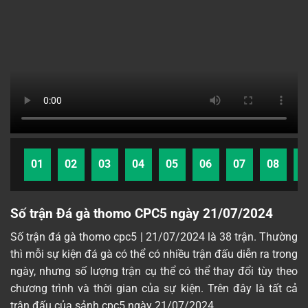
01
02
03
04
05
06
07
08
0
Số trận Đá gà thomo CPC5 ngày 21/07/2024
Số trận đá gà thomo cpc5 | 21/07/2024 là 38 trận. Thường
thì mỗi sự kiện đá gà có thể có nhiều trận đấu diễn ra trong
ngày, nhưng số lượng trận cụ thể có thể thay đổi tùy theo
chương trình và thời gian của sự kiện. Trên đây là tất cả
trận đấu của sảnh cpc5 ngày 21/07/2024.