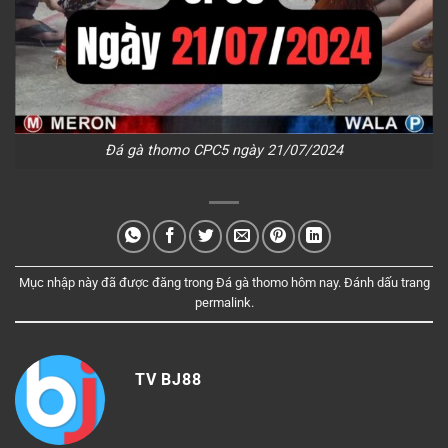
Đá gà thomo CPC5 ngày 21/07/2024
Mục nhập này đã được đăng trong
Đá gà thomo hôm nay
. Đánh dấu trang
permalink
.
TV BJ88