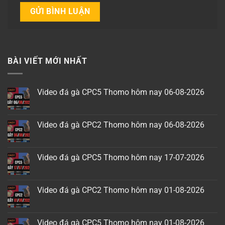
BÀI VIẾT MỚI NHẤT
Video đá gà CPC5 Thomo hôm nay 06-08-2026
Video đá gà CPC2 Thomo hôm nay 06-08-2026
Video đá gà CPC5 Thomo hôm nay 17-07-2026
Video đá gà CPC2 Thomo hôm nay 01-08-2026
Video đá gà CPC5 Thomo hôm nay 01-08-2026