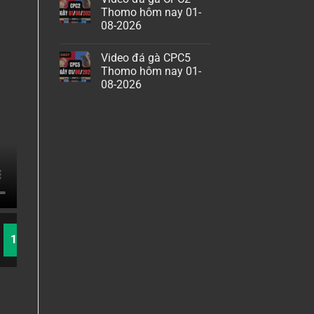
Thomo hôm nay 01-
08-2026
Video đá gà CPC5
Thomo hôm nay 01-
08-2026
16
17
18
19
20
21
22
23
24