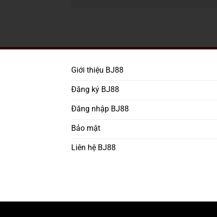
Giới thiệu BJ88
Đăng ký BJ88
Đăng nhập BJ88
Bảo mật
Liên hệ BJ88