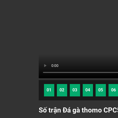
01
02
03
04
05
06
Số trận Đá gà thomo CPC