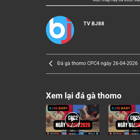
TV BJ88
Đá gà thomo CPC4 ngày 26-04-2026
Xem lại đá gà thomo