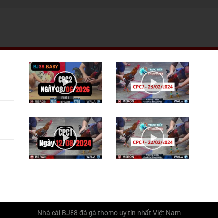
Nhà cái BJ88 đá gà thomo uy tín nhất Việt Nam