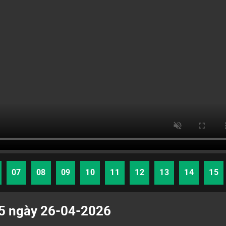
07
08
09
10
11
12
13
14
15
5 ngày 26-04-2026