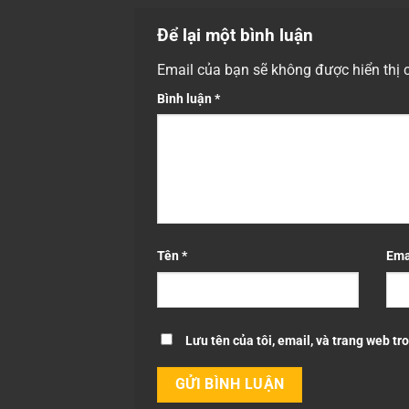
Để lại một bình luận
Email của bạn sẽ không được hiển thị 
Bình luận
*
Tên
*
Ema
Lưu tên của tôi, email, và trang web tro