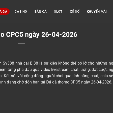
Á GÀ
CASINO
BẮN CÁ
SLOT
XỔ SỐ
KHUYẾN MÃI
mo CPC5 ngày 26-04-2026
h
Sv388
nhà cái
Bj38
là sự kiện không thể bỏ lỡ cho những n
nghiệm từng pha đấu qua
video livestream
chất lượng, đặt cược n
a. Kết nối với cộng đồng người chơi qua tính năng chat, chia s
 tính đang chờ đón bạn tại Đá gà thomo CPC5 ngày 26-04-2026.