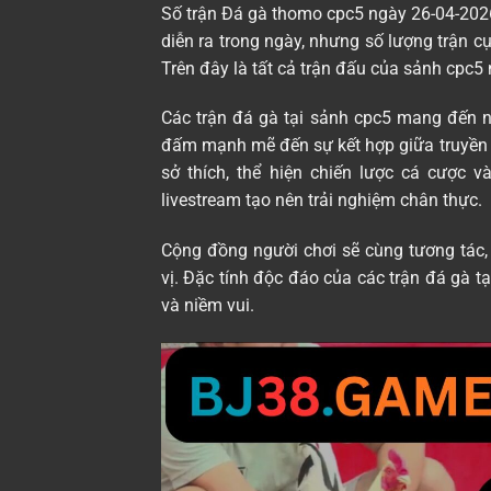
Số trận Đá gà thomo cpc5 ngày 26-04-2026 
diễn ra trong ngày, nhưng số lượng trận cụ
Trên đây là tất cả trận đấu của sảnh cpc5
Các trận đá gà tại sảnh cpc5 mang đến n
đấm mạnh mẽ đến sự kết hợp giữa truyền t
sở thích, thể hiện chiến lược cá cược 
livestream tạo nên trải nghiệm chân thực.
Cộng đồng người chơi sẽ cùng tương tác, 
vị. Đặc tính độc đáo của các trận đá gà 
và niềm vui.