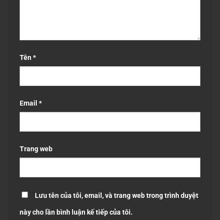
Tên
*
Email
*
Trang web
Lưu tên của tôi, email, và trang web trong trình duyệt
này cho lần bình luận kế tiếp của tôi.