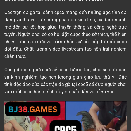
Các trận đá gà tại sảnh cpc5 mang đến những đặc tính đa
dạng và thú vị. Từ những pha đấu kịch tính, cú đấm mạnh
mẽ đến sự kết hợp giữa truyền thống và công nghệ trực
tuyến. Người chơi có cơ hội đặt cược theo sở thích, thể hiện
chiến lược cá cược và cảm nhận sự hồi hộp từ mỗi cuộc
đối đầu. Chất lượng video livestream tạo nên trải nghiệm
chân thực.
Cộng đồng người chơi sẽ cùng tương tác, chia sẻ dự đoán
và kinh nghiệm, tạo nên không gian giao lưu thú vị. Đặc
tính độc đáo của các trận đá gà tại cpc5 sẽ đưa người chơi
vào một cuộc hành trình đầy sự hấp dẫn và niềm vui.