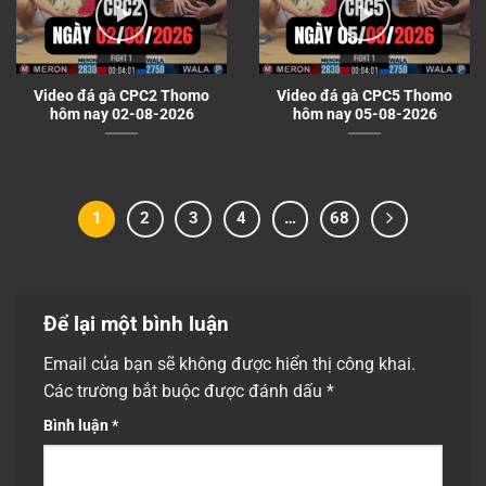
Video đá gà CPC2 Thomo
Video đá gà CPC5 Thomo
hôm nay 02-08-2026
hôm nay 05-08-2026
1
2
3
4
…
68
Để lại một bình luận
Email của bạn sẽ không được hiển thị công khai.
Các trường bắt buộc được đánh dấu
*
Bình luận
*