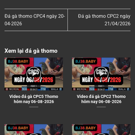
Đá gà thomo CPC4 ngày 20-
Đá gà thomo CPC2 ngày
04-2026
21/04/2026
Xem lại đá gà thomo
Video đá gà CPC5 Thomo
Video đá gà CPC2 Thomo
hôm nay 06-08-2026
hôm nay 06-08-2026