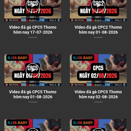
Video đá gà CPC5 Thomo
Video đá gà CPC2 Thomo
hôm nay 17-07-2026
hôm nay 01-08-2026
Video đá gà CPC5 Thomo
Video đá gà CPC5 Thomo
hôm nay 01-08-2026
hôm nay 02-08-2026