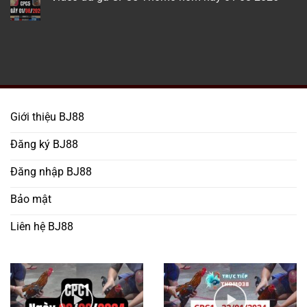
Giới thiệu BJ88
Đăng ký BJ88
Đăng nhập BJ88
Bảo mật
Liên hệ BJ88