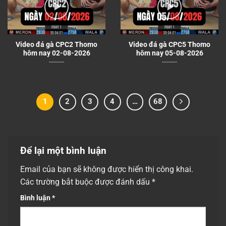
Video đá gà CPC2 Thomo
Video đá gà CPC5 Thomo
hôm nay 02-08-2026
hôm nay 05-08-2026
1
2
3
4
…
68
Để lại một bình luận
Email của bạn sẽ không được hiển thị công khai.
Các trường bắt buộc được đánh dấu
*
Bình luận
*