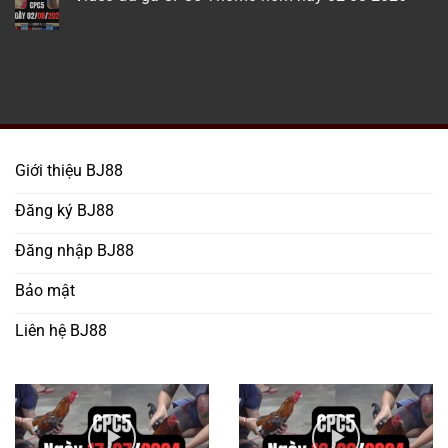
Giới thiệu BJ88
Đăng ký BJ88
Đăng nhập BJ88
Bảo mật
Liên hệ BJ88