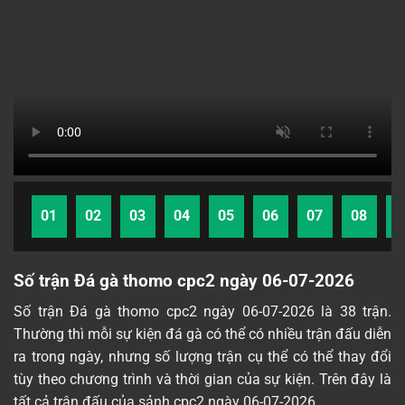
01
02
03
04
05
06
07
08
0
Số trận Đá gà thomo cpc2 ngày 06-07-2026
Số trận Đá gà thomo cpc2 ngày 06-07-2026 là 38 trận.
Thường thì mỗi sự kiện đá gà có thể có nhiều trận đấu diễn
ra trong ngày, nhưng số lượng trận cụ thể có thể thay đổi
tùy theo chương trình và thời gian của sự kiện. Trên đây là
tất cả trận đấu của sảnh cpc2 ngày 06-07-2026.