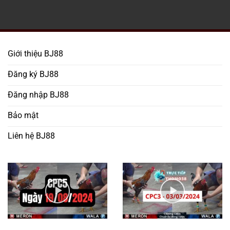
Giới thiệu BJ88
Đăng ký BJ88
Đăng nhập BJ88
Bảo mật
Liên hệ BJ88