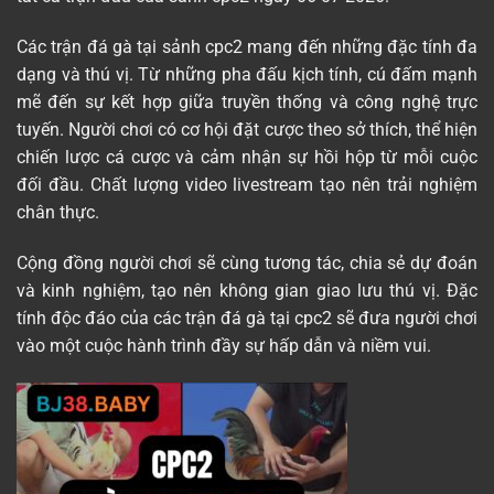
Các trận đá gà tại sảnh cpc2 mang đến những đặc tính đa
dạng và thú vị. Từ những pha đấu kịch tính, cú đấm mạnh
mẽ đến sự kết hợp giữa truyền thống và công nghệ trực
tuyến. Người chơi có cơ hội đặt cược theo sở thích, thể hiện
chiến lược cá cược và cảm nhận sự hồi hộp từ mỗi cuộc
đối đầu. Chất lượng video livestream tạo nên trải nghiệm
chân thực.
Cộng đồng người chơi sẽ cùng tương tác, chia sẻ dự đoán
và kinh nghiệm, tạo nên không gian giao lưu thú vị. Đặc
tính độc đáo của các trận đá gà tại cpc2 sẽ đưa người chơi
vào một cuộc hành trình đầy sự hấp dẫn và niềm vui.