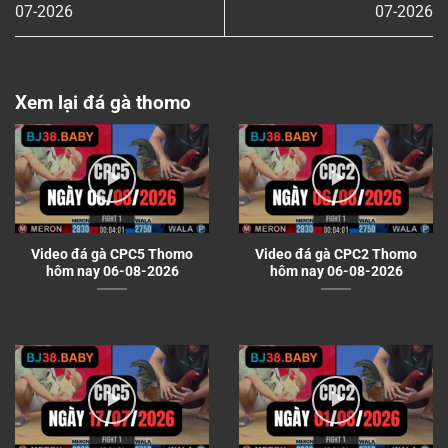
07-2026
07-2026
Xem lại đá gà thomo
Video đá gà CPC5 Thomo
Video đá gà CPC2 Thomo
hôm nay 06-08-2026
hôm nay 06-08-2026