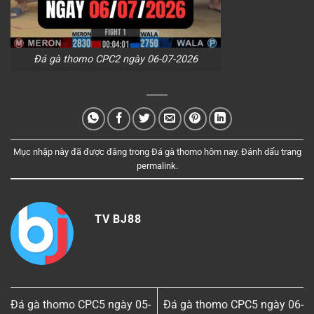
Đá gà thomo CPC2 ngày 06-07-2026
Mục nhập này đã được đăng trong
Đá gà thomo hôm nay
. Đánh dấu trang
permalink
.
TV BJ88
Đá gà thomo CPC5 ngày 05-
Đá gà thomo CPC5 ngày 06-