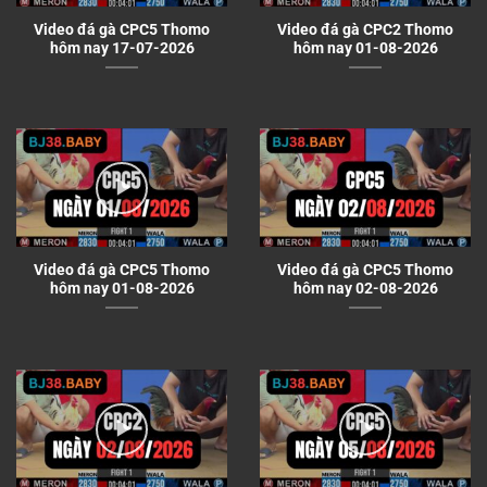
Video đá gà CPC5 Thomo
Video đá gà CPC2 Thomo
hôm nay 17-07-2026
hôm nay 01-08-2026
Video đá gà CPC5 Thomo
Video đá gà CPC5 Thomo
hôm nay 01-08-2026
hôm nay 02-08-2026