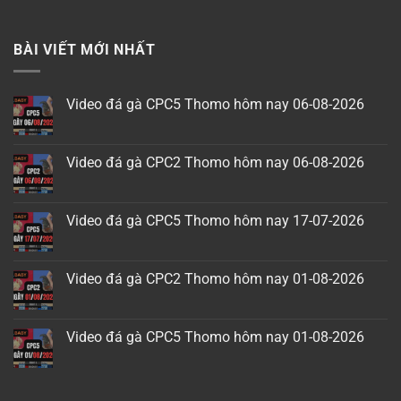
BÀI VIẾT MỚI NHẤT
Video đá gà CPC5 Thomo hôm nay 06-08-2026
Video đá gà CPC2 Thomo hôm nay 06-08-2026
Video đá gà CPC5 Thomo hôm nay 17-07-2026
Video đá gà CPC2 Thomo hôm nay 01-08-2026
Video đá gà CPC5 Thomo hôm nay 01-08-2026