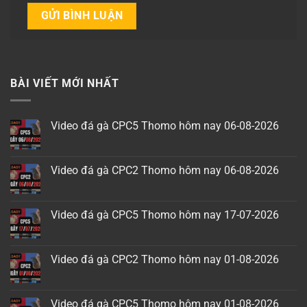
BÀI VIẾT MỚI NHẤT
Video đá gà CPC5 Thomo hôm nay 06-08-2026
Video đá gà CPC2 Thomo hôm nay 06-08-2026
Video đá gà CPC5 Thomo hôm nay 17-07-2026
Video đá gà CPC2 Thomo hôm nay 01-08-2026
Video đá gà CPC5 Thomo hôm nay 01-08-2026