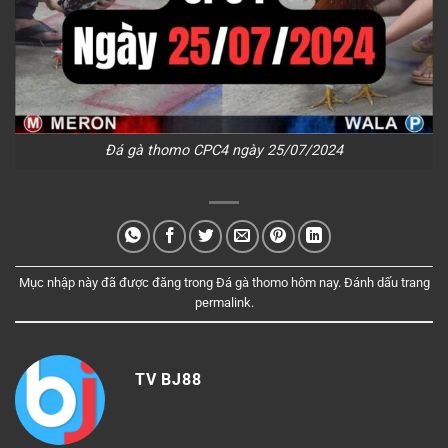
Đá gà thomo CPC4 ngày 25/07/2024
Mục nhập này đã được đăng trong
Đá gà thomo hôm nay
. Đánh dấu trang
permalink
.
TV BJ88