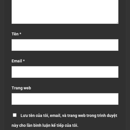
Tên
*
Email
*
Trang web
Lưu tên của tôi, email, và trang web trong trình duyệt
này cho lần bình luận kế tiếp của tôi.