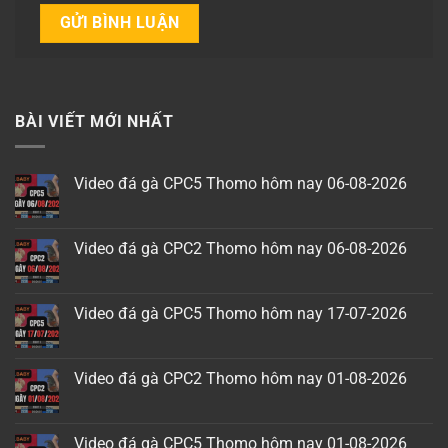
BÀI VIẾT MỚI NHẤT
Video đá gà CPC5 Thomo hôm nay 06-08-2026
Video đá gà CPC2 Thomo hôm nay 06-08-2026
Video đá gà CPC5 Thomo hôm nay 17-07-2026
Video đá gà CPC2 Thomo hôm nay 01-08-2026
Video đá gà CPC5 Thomo hôm nay 01-08-2026