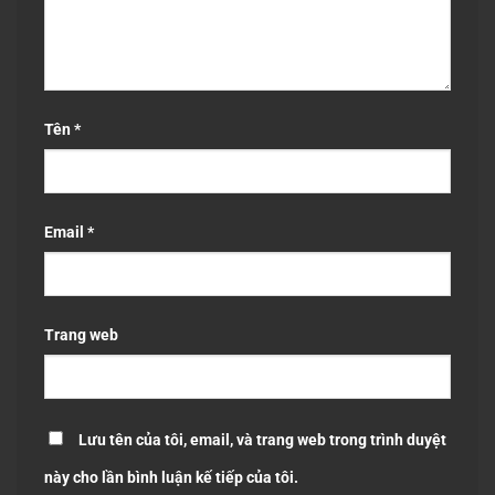
Tên
*
Email
*
Trang web
Lưu tên của tôi, email, và trang web trong trình duyệt
này cho lần bình luận kế tiếp của tôi.