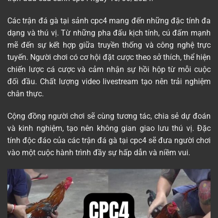
Các trận đá gà tại sảnh cpc4 mang đến những đặc tính đa
dạng và thú vị. Từ những pha đấu kịch tính, cú đấm mạnh
mẽ đến sự kết hợp giữa truyền thống và công nghệ trực
tuyến. Người chơi có cơ hội đặt cược theo sở thích, thể hiện
chiến lược cá cược và cảm nhận sự hồi hộp từ mỗi cuộc
đối đầu. Chất lượng video livestream tạo nên trải nghiệm
chân thực.
Cộng đồng người chơi sẽ cùng tương tác, chia sẻ dự đoán
và kinh nghiệm, tạo nên không gian giao lưu thú vị. Đặc
tính độc đáo của các trận đá gà tại cpc4 sẽ đưa người chơi
vào một cuộc hành trình đầy sự hấp dẫn và niềm vui.