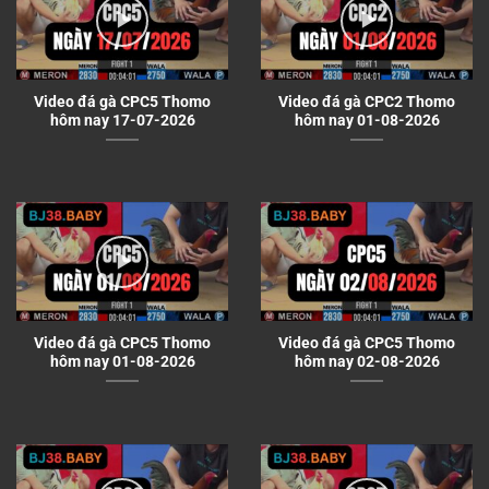
Video đá gà CPC5 Thomo
Video đá gà CPC2 Thomo
hôm nay 17-07-2026
hôm nay 01-08-2026
Video đá gà CPC5 Thomo
Video đá gà CPC5 Thomo
hôm nay 01-08-2026
hôm nay 02-08-2026