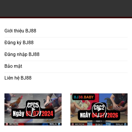
Giới thiệu BJ88
Đăng ký BJ88
Đăng nhập BJ88
Bảo mật
Liên hệ BJ88