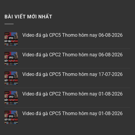
BÀI VIẾT MỚI NHẤT
Video đá gà CPC5 Thomo hôm nay 06-08-2026
Video đá gà CPC2 Thomo hôm nay 06-08-2026
Video đá gà CPC5 Thomo hôm nay 17-07-2026
Video đá gà CPC2 Thomo hôm nay 01-08-2026
Video đá gà CPC5 Thomo hôm nay 01-08-2026