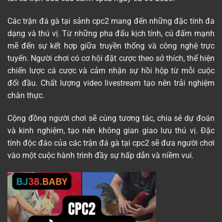
Các trận đá gà tại sảnh cpc2 mang đến những đặc tính đa
dạng và thú vị. Từ những pha đấu kịch tính, cú đấm mạnh
mẽ đến sự kết hợp giữa truyền thống và công nghệ trực
tuyến. Người chơi có cơ hội đặt cược theo sở thích, thể hiện
chiến lược cá cược và cảm nhận sự hồi hộp từ mỗi cuộc
đối đầu. Chất lượng video livestream tạo nên trải nghiệm
chân thực.
Cộng đồng người chơi sẽ cùng tương tác, chia sẻ dự đoán
và kinh nghiệm, tạo nên không gian giao lưu thú vị. Đặc
tính độc đáo của các trận đá gà tại cpc2 sẽ đưa người chơi
vào một cuộc hành trình đầy sự hấp dẫn và niềm vui.