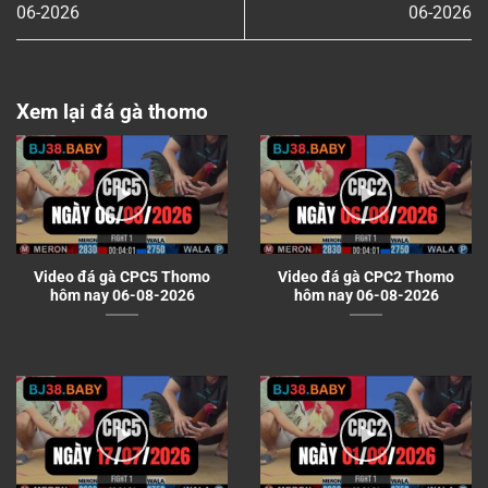
06-2026
06-2026
Xem lại đá gà thomo
Video đá gà CPC5 Thomo
Video đá gà CPC2 Thomo
hôm nay 06-08-2026
hôm nay 06-08-2026